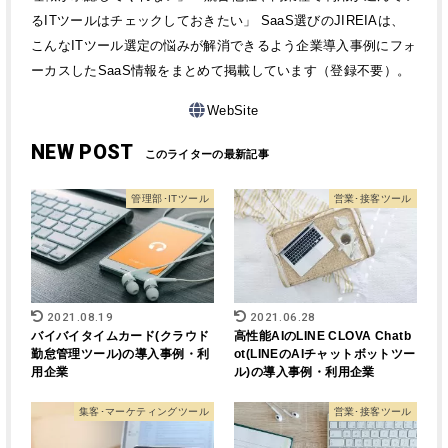
るITツールはチェックしておきたい」 SaaS選びのJIREIAは、
こんなITツール選定の悩みが解消できるよう企業導入事例にフォ
ーカスしたSaaS情報をまとめて掲載しています（登録不要）。
WebSite
NEW POST
管理部･ITツール
営業･接客ツール
2021.08.19
2021.06.28
バイバイタイムカード(クラウド
高性能AIのLINE CLOVA Chatb
勤怠管理ツール)の導入事例・利
ot(LINEのAIチャットボットツー
用企業
ル)の導入事例・利用企業
集客･マーケティングツール
営業･接客ツール