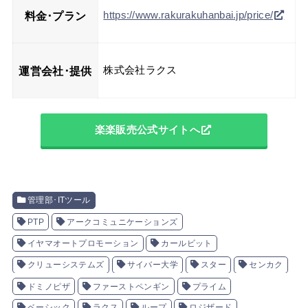
料金･プラン
https://www.rakurakuhanbai.jp/price/
運営会社･提供
株式会社ラクス
楽楽販売公式サイトへ
管理部･ITツール
PTP
アークコミュニケーションズ
イヤマオートプロモーション
カールビット
クリューシステムズ
サイバー大学
スター
センカク
ドミノピザ
ファーストペンギン
プライム
ベーシック
ラクス
ループ
ロジザード