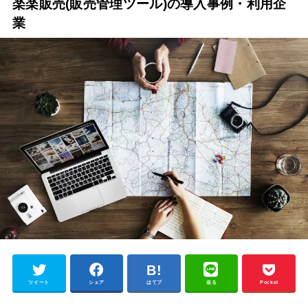
楽楽販売(販売管理ツール)の導入事例・利用企
業
ツイート
シェア
はてブ
送る
Pocket