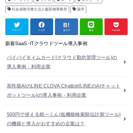
社会保険労務士法人飯田橋事務所
識学
ツイート
シェア
はてブ
送る
Pocket
新着SaaS･ITクラウドツール導入事例
バイバイタイムカード(クラウド勤怠管理ツール)の
導入事例・利用企業
高性能AIのLINE CLOVA Chatbot(LINEのAIチャット
ボットツール)の導入事例・利用企業
500円で使える順一くん(低機能検索順位計測ツール)
の機能と導入がおすすめの企業は？