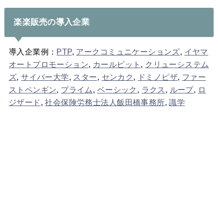
楽楽販売の導入企業
導入企業例：
PTP
,
アークコミュニケーションズ
,
イヤマ
オートプロモーション
,
カールビット
,
クリューシステム
ズ
,
サイバー大学
,
スター
,
センカク
,
ドミノピザ
,
ファー
ストペンギン
,
プライム
,
ベーシック
,
ラクス
,
ループ
,
ロ
ジザード
,
社会保険労務士法人飯田橋事務所
,
識学