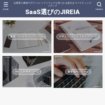
企業導入事例でITツール･ソフトウェアが見つかる逆引きマーケティング
メディア
MENU
SEARCH
SaaS選びのJIREIA
集客･マーケティングツール
デザイン･クリエイティブツール
HR･人材管理ツール
管理部向けツール