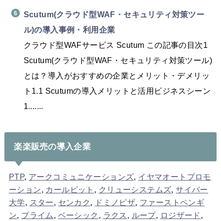
Scutum(クラウド型WAF・セキュリティ対策ツー
ル)の導入事例・利用企業
クラウド型WAFサービス Scutum この記事の目次1
Scutum(クラウド型WAF・セキュリティ対策ツール)
とは？導入がおすすめの企業とメリット・デメリッ
ト1.1 Scutumの導入メリットと活用ビジネスシーン
1.......
楽楽販売の導入企業
PTP
,
アークコミュニケーションズ
,
イヤマオートプロモ
ーション
,
カールビット
,
クリューシステムズ
,
サイバー
大学
,
スター
,
センカク
,
ドミノピザ
,
ファーストペンギ
ン
,
プライム
,
ベーシック
,
ラクス
,
ループ
,
ロジザード
,