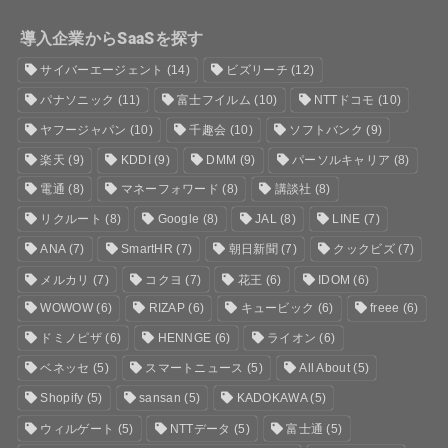
導入企業からSaaSを探す
サイバーエージェント
(14)
ビズリーチ
(12)
パナソニック
(11)
富士フイルム
(10)
NTTドコモ
(10)
ヤフージャパン
(10)
千趣会
(10)
ソフトバンク
(9)
楽天
(9)
KDDI
(9)
DMM
(9)
パーソルキャリア
(8)
電通
(8)
マネーフォワード
(8)
講談社
(8)
リクルート
(8)
Google
(8)
JAL
(8)
LINE
(7)
ANA
(7)
SmartHR
(7)
朝日新聞
(7)
クックビズ
(7)
メルカリ
(7)
コクヨ
(7)
花王
(6)
IDOM
(6)
WOWOW
(6)
RIZAP
(6)
キュービック
(6)
freee
(6)
ドミノピザ
(6)
HENNGE
(6)
ライオン
(6)
ベネッセ
(5)
スマートニュース
(5)
All About
(5)
Shopify
(5)
sansan
(5)
KADOKAWA
(5)
ウィルゲート
(5)
NTTデータ
(5)
富士通
(5)