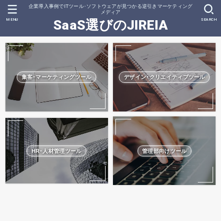
企業導入事例でITツール･ソフトウェアが見つかる逆引きマーケティング
メディア
MENU
SEARCH
SaaS選びのJIREIA
集客･マーケティングツール
デザイン･クリエイティブツール
HR･人材管理ツール
管理部向けツール