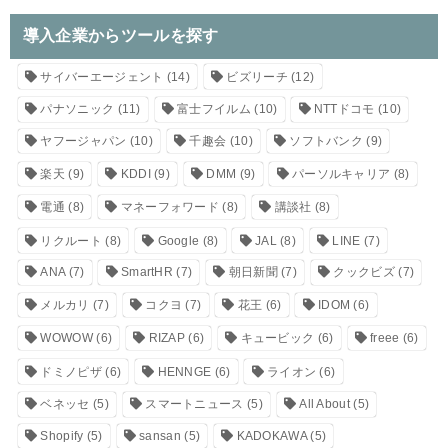
導入企業からツールを探す
サイバーエージェント
(14)
ビズリーチ
(12)
パナソニック
(11)
富士フイルム
(10)
NTTドコモ
(10)
ヤフージャパン
(10)
千趣会
(10)
ソフトバンク
(9)
楽天
(9)
KDDI
(9)
DMM
(9)
パーソルキャリア
(8)
電通
(8)
マネーフォワード
(8)
講談社
(8)
リクルート
(8)
Google
(8)
JAL
(8)
LINE
(7)
ANA
(7)
SmartHR
(7)
朝日新聞
(7)
クックビズ
(7)
メルカリ
(7)
コクヨ
(7)
花王
(6)
IDOM
(6)
WOWOW
(6)
RIZAP
(6)
キュービック
(6)
freee
(6)
ドミノピザ
(6)
HENNGE
(6)
ライオン
(6)
ベネッセ
(5)
スマートニュース
(5)
All About
(5)
Shopify
(5)
sansan
(5)
KADOKAWA
(5)