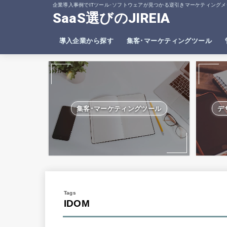
企業導入事例でITツール･ソフトウェアが見つかる逆引きマーケティングメ
SaaS選びのJIREIA
導入企業から探す
集客･マーケティングツール
SEO分析ツール
ヒートマップツール
集客･マーケティングツール
デ
IDOM