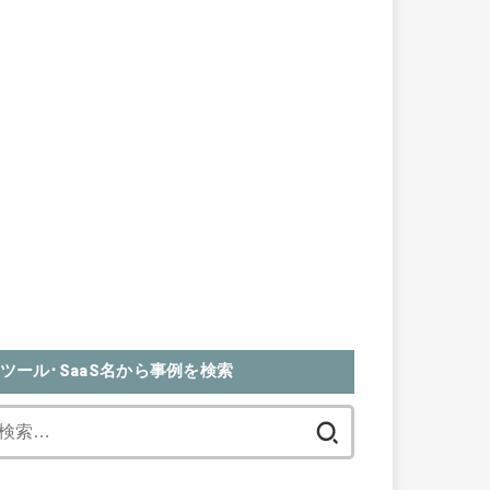
ツール･SaaS名から事例を検索
検
索: