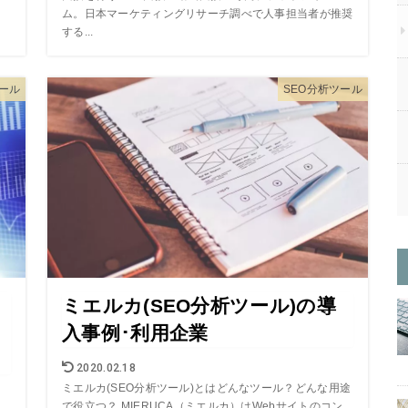
ム。日本マーケティングリサーチ調べで人事担当者が推奨
する...
ール
SEO分析ツール
マ
ミエルカ(SEO分析ツール)の導
入事例･利用企業
2020.02.18
ミエルカ(SEO分析ツール)とはどんなツール？どんな用途
で役立つ？ MIERUCA（ミエルカ）はWebサイトのコン