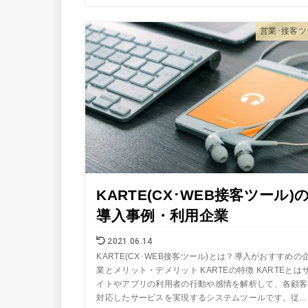
営業･接客ツ
KARTE(CX･WEB接客ツール)
導入事例・利用企業
2021.06.14
KARTE(CX･WEB接客ツール)とは？導入がおすすめの
業とメリット・デメリット KARTEの特徴 KARTEとは
イトやアプリの利用者の行動や感情を解析して、各顧客
対応したサービスを実現するシステムツールです。従...