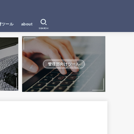
材ツール
about
SEARCH
管理部向けツール