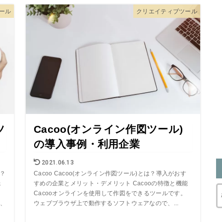
ール
クリエイティブツール
ツ
Cacoo(オンライン作図ツール)
の導入事例・利用企業
2021.06.13
は？
Cacoo Cacoo(オンライン作図ツール)とは？導入がおす
ェ
すめの企業とメリット・デメリット Cacooの特徴と機能
Cacooオンラインを使用して作図をできるツールです。
、
ウェブブラウザ上で動作するソフトウェアなので、...