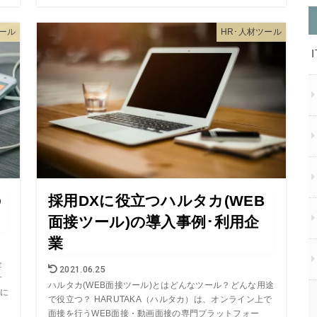
ール
HR･人材ツール
の
採用DXに役立つハルタカ(WEB
面接ツール)の導入事例･利用企
業
企
2021.06.25
サ
ハルタカ(WEB面接ツール)とはどんなツール？どんな用途
に
で役立つ？ HARUTAKA（ハルタカ）は、オンライン上で
面接を行うWEB面接・動画面接の専門プラットフォー