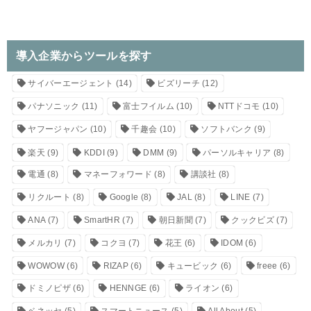
導入企業からツールを探す
サイバーエージェント
(14)
ビズリーチ
(12)
パナソニック
(11)
富士フイルム
(10)
NTTドコモ
(10)
ヤフージャパン
(10)
千趣会
(10)
ソフトバンク
(9)
楽天
(9)
KDDI
(9)
DMM
(9)
パーソルキャリア
(8)
電通
(8)
マネーフォワード
(8)
講談社
(8)
リクルート
(8)
Google
(8)
JAL
(8)
LINE
(7)
ANA
(7)
SmartHR
(7)
朝日新聞
(7)
クックビズ
(7)
メルカリ
(7)
コクヨ
(7)
花王
(6)
IDOM
(6)
WOWOW
(6)
RIZAP
(6)
キュービック
(6)
freee
(6)
ドミノピザ
(6)
HENNGE
(6)
ライオン
(6)