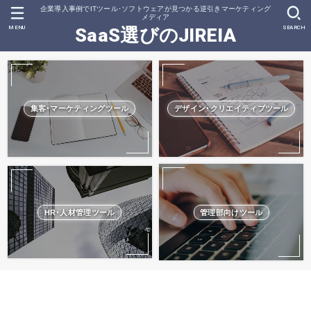
企業導入事例でITツール･ソフトウェアが見つかる逆引きマーケティング
メディア
MENU
SEARCH
SaaS選びのJIREIA
集客･マーケティングツール
デザイン･クリエイティブツール
HR･人材管理ツール
管理部向けツール