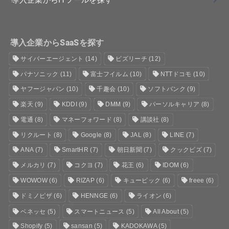
導入企業からITツールを探す
導入企業からSaaSを探す
サイバーエージェント
(14)
ビズリーチ
(12)
パナソニック
(11)
富士フイルム
(10)
NTTドコモ
(10)
ヤフージャパン
(10)
千趣会
(10)
ソフトバンク
(9)
楽天
(9)
KDDI
(9)
DMM
(9)
パーソルキャリア
(8)
電通
(8)
マネーフォワード
(8)
講談社
(8)
リクルート
(8)
Google
(8)
JAL
(8)
LINE
(7)
ANA
(7)
SmartHR
(7)
朝日新聞
(7)
クックビズ
(7)
メルカリ
(7)
コクヨ
(7)
花王
(6)
IDOM
(6)
WOWOW
(6)
RIZAP
(6)
キュービック
(6)
freee
(6)
ドミノピザ
(6)
HENNGE
(6)
ライオン
(6)
ベネッセ
(5)
スマートニュース
(5)
All About
(5)
Shopify
(5)
sansan
(5)
KADOKAWA
(5)