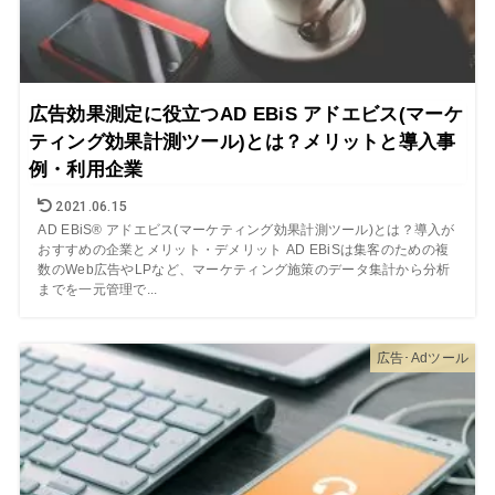
広告効果測定に役立つAD EBiS アドエビス(マーケ
ティング効果計測ツール)とは？メリットと導入事
例・利用企業
2021.06.15
AD EBiS® アドエビス(マーケティング効果計測ツール)とは？導入が
おすすめの企業とメリット・デメリット AD EBiSは集客のための複
数のWeb広告やLPなど、マーケティング施策のデータ集計から分析
までを一元管理で...
広告･Adツール