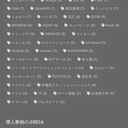
ANA
(7)
SmartHR
(7)
朝日新聞
(7)
クックビズ
(7)
メルカリ
(7)
コクヨ
(7)
花王
(6)
IDOM
(6)
WOWOW
(6)
RIZAP
(6)
キュービック
(6)
freee
(6)
ドミノピザ
(6)
HENNGE
(6)
ライオン
(6)
ベネッセ
(5)
スマートニュース
(5)
All About
(5)
Shopify
(5)
sansan
(5)
KADOKAWA
(5)
ウィルゲート
(5)
NTTデータ
(5)
富士通
(5)
ソニーネットワークコミュニケーションズ
(5)
カルビー
(5)
クレディセゾン
(5)
TOYOTA
(5)
資生堂
(5)
ラクスル
(4)
伊藤忠テクノソリューションズ
(4)
ラクス
(4)
JT
(4)
ロート製薬
(4)
立命館大学
(4)
ヤマハ
(4)
フルスピード
(4)
導入事例のJIREIA