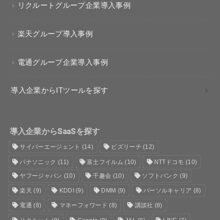
リクルートグループ企業導入事例
楽天グループ導入事例
電通グループ企業導入事例
導入企業からITツールを探す
導入企業からSaaSを探す
サイバーエージェント
(14)
ビズリーチ
(12)
パナソニック
(11)
富士フイルム
(10)
NTTドコモ
(10)
ヤフージャパン
(10)
千趣会
(10)
ソフトバンク
(9)
楽天
(9)
KDDI
(9)
DMM
(9)
パーソルキャリア
(8)
電通
(8)
マネーフォワード
(8)
講談社
(8)
リクルート
(8)
Google
(8)
JAL
(8)
LINE
(7)