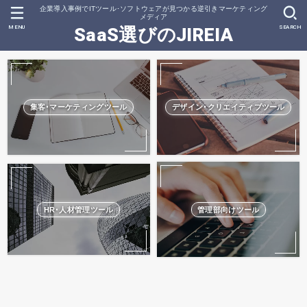
企業導入事例でITツール･ソフトウェアが見つかる逆引きマーケティング
メディア
MENU
SEARCH
SaaS選びのJIREIA
集客･マーケティングツール
デザイン･クリエイティブツール
HR･人材管理ツール
管理部向けツール