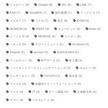
リクルート
(8)
Google
(8)
JAL
(8)
LINE
(7)
ANA
(7)
SmartHR
(7)
朝日新聞
(7)
クックビズ
(7)
メルカリ
(7)
コクヨ
(7)
花王
(6)
IDOM
(6)
WOWOW
(6)
RIZAP
(6)
キュービック
(6)
freee
(6)
ドミノピザ
(6)
HENNGE
(6)
ライオン
(6)
ベネッセ
(5)
スマートニュース
(5)
All About
(5)
Shopify
(5)
sansan
(5)
KADOKAWA
(5)
ウィルゲート
(5)
NTTデータ
(5)
富士通
(5)
ソニーネットワークコミュニケーションズ
(5)
カルビー
(5)
クレディセゾン
(5)
TOYOTA
(5)
資生堂
(5)
ラクスル
(4)
伊藤忠テクノソリューションズ
(4)
ラクス
(4)
JT
(4)
ロート製薬
(4)
立命館大学
(4)
ヤマハ
(4)
フルスピード
(4)