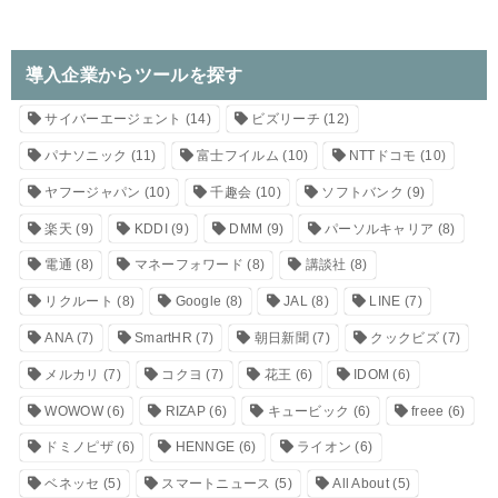
導入企業からツールを探す
サイバーエージェント
(14)
ビズリーチ
(12)
パナソニック
(11)
富士フイルム
(10)
NTTドコモ
(10)
ヤフージャパン
(10)
千趣会
(10)
ソフトバンク
(9)
楽天
(9)
KDDI
(9)
DMM
(9)
パーソルキャリア
(8)
電通
(8)
マネーフォワード
(8)
講談社
(8)
リクルート
(8)
Google
(8)
JAL
(8)
LINE
(7)
ANA
(7)
SmartHR
(7)
朝日新聞
(7)
クックビズ
(7)
メルカリ
(7)
コクヨ
(7)
花王
(6)
IDOM
(6)
WOWOW
(6)
RIZAP
(6)
キュービック
(6)
freee
(6)
ドミノピザ
(6)
HENNGE
(6)
ライオン
(6)
ベネッセ
(5)
スマートニュース
(5)
All About
(5)