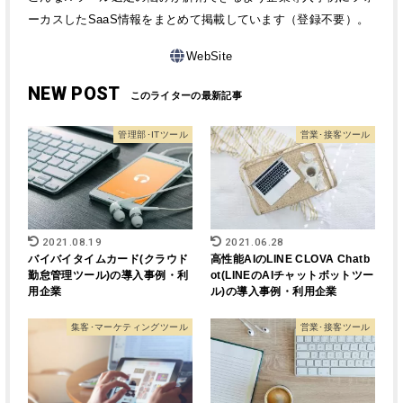
ーカスしたSaaS情報をまとめて掲載しています（登録不要）。
WebSite
NEW POST
管理部･ITツール
営業･接客ツール
2021.08.19
2021.06.28
バイバイタイムカード(クラウド
高性能AIのLINE CLOVA Chatb
勤怠管理ツール)の導入事例・利
ot(LINEのAIチャットボットツー
用企業
ル)の導入事例・利用企業
集客･マーケティングツール
営業･接客ツール