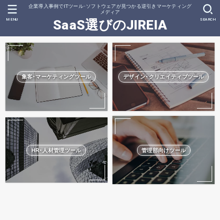
企業導入事例でITツール･ソフトウェアが見つかる逆引きマーケティング
メディア
MENU
SEARCH
SaaS選びのJIREIA
集客･マーケティングツール
デザイン･クリエイティブツール
HR･人材管理ツール
管理部向けツール