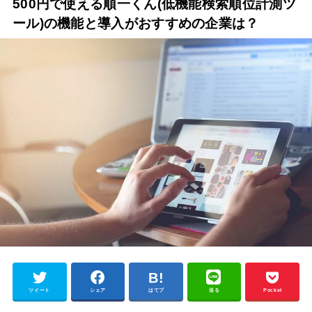
500円で使える順一くん(低機能検索順位計測ツ
ール)の機能と導入がおすすめの企業は？
ツイート
シェア
はてブ
送る
Pocket