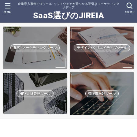
企業導入事例でITツール･ソフトウェアが見つかる逆引きマーケティング
メディア
MENU
SEARCH
SaaS選びのJIREIA
集客･マーケティングツール
デザイン･クリエイティブツール
HR･人材管理ツール
管理部向けツール