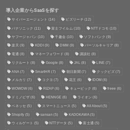
導入企業からSaaSを探す
サイバーエージェント
(14)
ビズリーチ
(12)
パナソニック
(11)
富士フイルム
(10)
NTTドコモ
(10)
ヤフージャパン
(10)
千趣会
(10)
ソフトバンク
(9)
楽天
(9)
KDDI
(9)
DMM
(9)
パーソルキャリア
(8)
電通
(8)
マネーフォワード
(8)
講談社
(8)
リクルート
(8)
Google
(8)
JAL
(8)
LINE
(7)
ANA
(7)
SmartHR
(7)
朝日新聞
(7)
クックビズ
(7)
メルカリ
(7)
コクヨ
(7)
花王
(6)
IDOM
(6)
WOWOW
(6)
RIZAP
(6)
キュービック
(6)
freee
(6)
ドミノピザ
(6)
HENNGE
(6)
ライオン
(6)
ベネッセ
(5)
スマートニュース
(5)
All About
(5)
Shopify
(5)
sansan
(5)
KADOKAWA
(5)
ウィルゲート
(5)
NTTデータ
(5)
富士通
(5)