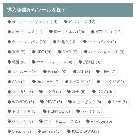
導入企業からツールを探す
サイバーエージェント
(14)
ビズリーチ
(12)
パナソニック
(11)
富士フイルム
(10)
NTTドコモ
(10)
ヤフージャパン
(10)
千趣会
(10)
ソフトバンク
(9)
楽天
(9)
KDDI
(9)
DMM
(9)
パーソルキャリア
(8)
電通
(8)
マネーフォワード
(8)
講談社
(8)
リクルート
(8)
Google
(8)
JAL
(8)
LINE
(7)
ANA
(7)
SmartHR
(7)
朝日新聞
(7)
クックビズ
(7)
メルカリ
(7)
コクヨ
(7)
花王
(6)
IDOM
(6)
WOWOW
(6)
RIZAP
(6)
キュービック
(6)
freee
(6)
ドミノピザ
(6)
HENNGE
(6)
ライオン
(6)
ベネッセ
(5)
スマートニュース
(5)
All About
(5)
Shopify
(5)
sansan
(5)
KADOKAWA
(5)