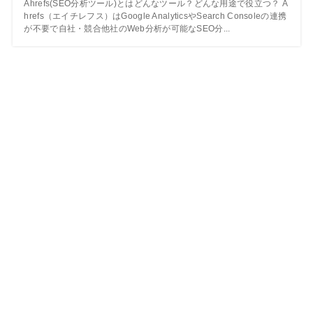
Ahrefs(SEO分析ツール)とはどんなツール？どんな用途で役立つ？ A
hrefs（エイチレフス）はGoogle AnalyticsやSearch Consoleの連携
が不要で自社・競合他社のWeb分析が可能なSEO分...