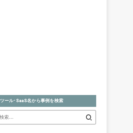
ツール･SaaS名から事例を検索
検
索: