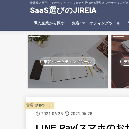
企業導入事例でITツール･ソフトウェアが見つかる逆引きマーケティングメ
SaaS選びのJIREIA
導入企業から探す
集客･マーケティングツール
SEO分析ツール
ヒートマップツール
集客･マーケティングツール
デ
営業･接客ツール
2021.06.25
2021.06.28
LINE Pay(スマホ