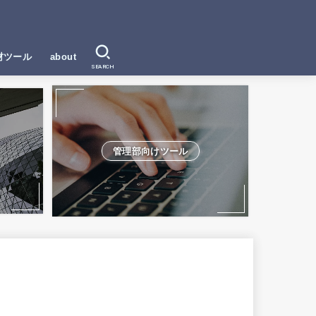
材ツール
about
SEARCH
管理部向けツール