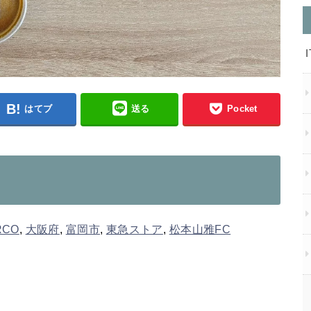
はてブ
送る
Pocket
RCO
,
大阪府
,
富岡市
,
東急ストア
,
松本山雅FC