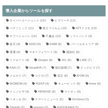
導入企業からツールを探す
サイバーエージェント
(14)
ビズリーチ
(12)
パナソニック
(11)
富士フイルム
(10)
NTTドコモ
(10)
ヤフージャパン
(10)
千趣会
(10)
ソフトバンク
(9)
楽天
(9)
KDDI
(9)
DMM
(9)
パーソルキャリア
(8)
電通
(8)
マネーフォワード
(8)
講談社
(8)
リクルート
(8)
Google
(8)
JAL
(8)
LINE
(7)
ANA
(7)
SmartHR
(7)
朝日新聞
(7)
クックビズ
(7)
メルカリ
(7)
コクヨ
(7)
花王
(6)
IDOM
(6)
WOWOW
(6)
RIZAP
(6)
キュービック
(6)
freee
(6)
ドミノピザ
(6)
HENNGE
(6)
ライオン
(6)
ベネッセ
(5)
スマートニュース
(5)
All About
(5)
Shopify
(5)
sansan
(5)
KADOKAWA
(5)