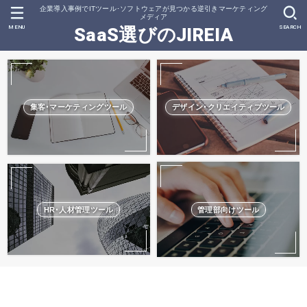
企業導入事例でITツール･ソフトウェアが見つかる逆引きマーケティング
メディア
MENU
SEARCH
SaaS選びのJIREIA
集客･マーケティングツール
デザイン･クリエイティブツール
HR･人材管理ツール
管理部向けツール