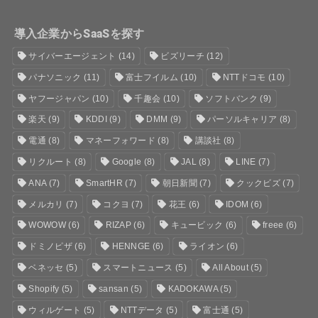
導入企業からSaaSを探す
サイバーエージェント
(14)
ビズリーチ
(12)
パナソニック
(11)
富士フイルム
(10)
NTTドコモ
(10)
ヤフージャパン
(10)
千趣会
(10)
ソフトバンク
(9)
楽天
(9)
KDDI
(9)
DMM
(9)
パーソルキャリア
(8)
電通
(8)
マネーフォワード
(8)
講談社
(8)
リクルート
(8)
Google
(8)
JAL
(8)
LINE
(7)
ANA
(7)
SmartHR
(7)
朝日新聞
(7)
クックビズ
(7)
メルカリ
(7)
コクヨ
(7)
花王
(6)
IDOM
(6)
WOWOW
(6)
RIZAP
(6)
キュービック
(6)
freee
(6)
ドミノピザ
(6)
HENNGE
(6)
ライオン
(6)
ベネッセ
(5)
スマートニュース
(5)
All About
(5)
Shopify
(5)
sansan
(5)
KADOKAWA
(5)
ウィルゲート
(5)
NTTデータ
(5)
富士通
(5)