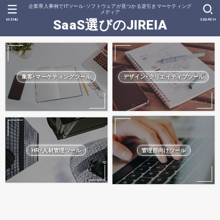
企業導入事例でITツール･ソフトウェアが見つかる逆引きマーケティング
メディア
MENU
SEARCH
SaaS選びのJIREIA
集客･マーケティングツール
デザイン･クリエイティブツール
HR･人材管理ツール
管理部向けツール