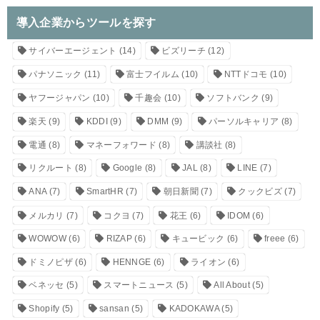
導入企業からツールを探す
サイバーエージェント
(14)
ビズリーチ
(12)
パナソニック
(11)
富士フイルム
(10)
NTTドコモ
(10)
ヤフージャパン
(10)
千趣会
(10)
ソフトバンク
(9)
楽天
(9)
KDDI
(9)
DMM
(9)
パーソルキャリア
(8)
電通
(8)
マネーフォワード
(8)
講談社
(8)
リクルート
(8)
Google
(8)
JAL
(8)
LINE
(7)
ANA
(7)
SmartHR
(7)
朝日新聞
(7)
クックビズ
(7)
メルカリ
(7)
コクヨ
(7)
花王
(6)
IDOM
(6)
WOWOW
(6)
RIZAP
(6)
キュービック
(6)
freee
(6)
ドミノピザ
(6)
HENNGE
(6)
ライオン
(6)
ベネッセ
(5)
スマートニュース
(5)
All About
(5)
Shopify
(5)
sansan
(5)
KADOKAWA
(5)