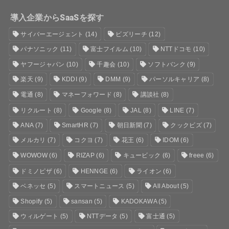
導入企業からSaaSを探す
サイバーエージェント
(14)
ビズリーチ
(12)
パナソニック
(11)
富士フイルム
(10)
NTTドコモ
(10)
ヤフージャパン
(10)
千趣会
(10)
ソフトバンク
(9)
楽天
(9)
KDDI
(9)
DMM
(9)
パーソルキャリア
(8)
電通
(8)
マネーフォワード
(8)
講談社
(8)
リクルート
(8)
Google
(8)
JAL
(8)
LINE
(7)
ANA
(7)
SmartHR
(7)
朝日新聞
(7)
クックビズ
(7)
メルカリ
(7)
コクヨ
(7)
花王
(6)
IDOM
(6)
WOWOW
(6)
RIZAP
(6)
キュービック
(6)
freee
(6)
ドミノピザ
(6)
HENNGE
(6)
ライオン
(6)
ベネッセ
(5)
スマートニュース
(5)
All About
(5)
Shopify
(5)
sansan
(5)
KADOKAWA
(5)
ウィルゲート
(5)
NTTデータ
(5)
富士通
(5)