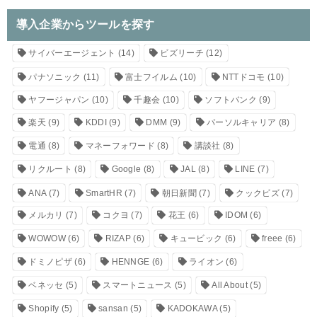
導入企業からツールを探す
サイバーエージェント
(14)
ビズリーチ
(12)
パナソニック
(11)
富士フイルム
(10)
NTTドコモ
(10)
ヤフージャパン
(10)
千趣会
(10)
ソフトバンク
(9)
楽天
(9)
KDDI
(9)
DMM
(9)
パーソルキャリア
(8)
電通
(8)
マネーフォワード
(8)
講談社
(8)
リクルート
(8)
Google
(8)
JAL
(8)
LINE
(7)
ANA
(7)
SmartHR
(7)
朝日新聞
(7)
クックビズ
(7)
メルカリ
(7)
コクヨ
(7)
花王
(6)
IDOM
(6)
WOWOW
(6)
RIZAP
(6)
キュービック
(6)
freee
(6)
ドミノピザ
(6)
HENNGE
(6)
ライオン
(6)
ベネッセ
(5)
スマートニュース
(5)
All About
(5)
Shopify
(5)
sansan
(5)
KADOKAWA
(5)