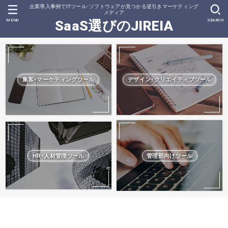
企業導入事例でITツール･ソフトウェアが見つかる逆引きマーケティング
メディア
MENU
SEARCH
SaaS選びのJIREIA
集客･マーケティングツール
デザイン･クリエイティブツール
HR･人材管理ツール
管理部向けツール