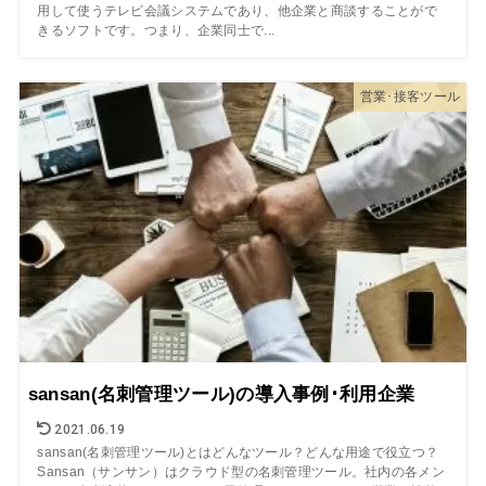
用して使うテレビ会議システムであり、他企業と商談することがで
きるソフトです。つまり、企業同士で...
営業･接客ツール
sansan(名刺管理ツール)の導入事例･利用企業
2021.06.19
sansan(名刺管理ツール)とはどんなツール？どんな用途で役立つ？
Sansan（サンサン）はクラウド型の名刺管理ツール。社内の各メン