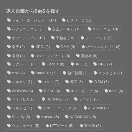
導入企業からSaaSを探す
サイバーエージェント
(14)
ビズリーチ
(12)
パナソニック
(11)
富士フイルム
(10)
NTTドコモ
(10)
ヤフージャパン
(10)
千趣会
(10)
ソフトバンク
(9)
楽天
(9)
KDDI
(9)
DMM
(9)
パーソルキャリア
(8)
電通
(8)
マネーフォワード
(8)
講談社
(8)
リクルート
(8)
Google
(8)
JAL
(8)
LINE
(7)
ANA
(7)
SmartHR
(7)
朝日新聞
(7)
クックビズ
(7)
メルカリ
(7)
コクヨ
(7)
花王
(6)
IDOM
(6)
WOWOW
(6)
RIZAP
(6)
キュービック
(6)
freee
(6)
ドミノピザ
(6)
HENNGE
(6)
ライオン
(6)
ベネッセ
(5)
スマートニュース
(5)
All About
(5)
Shopify
(5)
sansan
(5)
KADOKAWA
(5)
ウィルゲート
(5)
NTTデータ
(5)
富士通
(5)