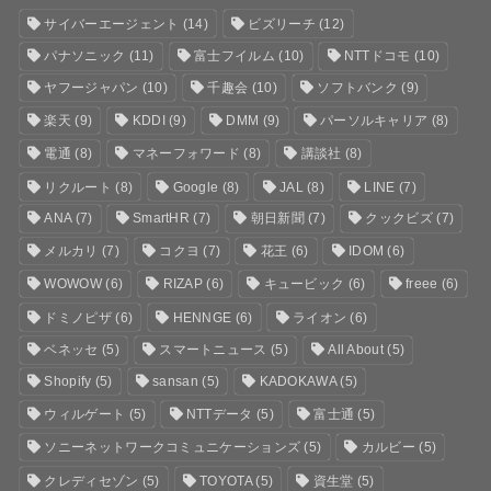
サイバーエージェント
(14)
ビズリーチ
(12)
パナソニック
(11)
富士フイルム
(10)
NTTドコモ
(10)
ヤフージャパン
(10)
千趣会
(10)
ソフトバンク
(9)
楽天
(9)
KDDI
(9)
DMM
(9)
パーソルキャリア
(8)
電通
(8)
マネーフォワード
(8)
講談社
(8)
リクルート
(8)
Google
(8)
JAL
(8)
LINE
(7)
ANA
(7)
SmartHR
(7)
朝日新聞
(7)
クックビズ
(7)
メルカリ
(7)
コクヨ
(7)
花王
(6)
IDOM
(6)
WOWOW
(6)
RIZAP
(6)
キュービック
(6)
freee
(6)
ドミノピザ
(6)
HENNGE
(6)
ライオン
(6)
ベネッセ
(5)
スマートニュース
(5)
All About
(5)
Shopify
(5)
sansan
(5)
KADOKAWA
(5)
ウィルゲート
(5)
NTTデータ
(5)
富士通
(5)
ソニーネットワークコミュニケーションズ
(5)
カルビー
(5)
クレディセゾン
(5)
TOYOTA
(5)
資生堂
(5)