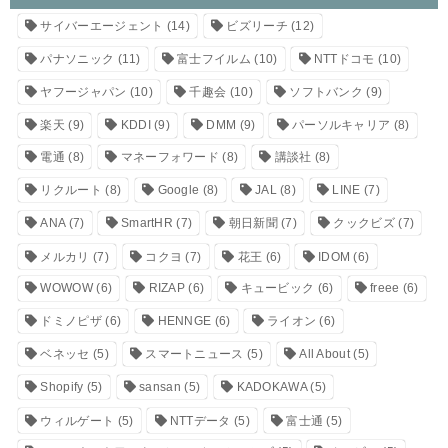
サイバーエージェント
(14)
ビズリーチ
(12)
パナソニック
(11)
富士フイルム
(10)
NTTドコモ
(10)
ヤフージャパン
(10)
千趣会
(10)
ソフトバンク
(9)
楽天
(9)
KDDI
(9)
DMM
(9)
パーソルキャリア
(8)
電通
(8)
マネーフォワード
(8)
講談社
(8)
リクルート
(8)
Google
(8)
JAL
(8)
LINE
(7)
ANA
(7)
SmartHR
(7)
朝日新聞
(7)
クックビズ
(7)
メルカリ
(7)
コクヨ
(7)
花王
(6)
IDOM
(6)
WOWOW
(6)
RIZAP
(6)
キュービック
(6)
freee
(6)
ドミノピザ
(6)
HENNGE
(6)
ライオン
(6)
ベネッセ
(5)
スマートニュース
(5)
All About
(5)
Shopify
(5)
sansan
(5)
KADOKAWA
(5)
ウィルゲート
(5)
NTTデータ
(5)
富士通
(5)