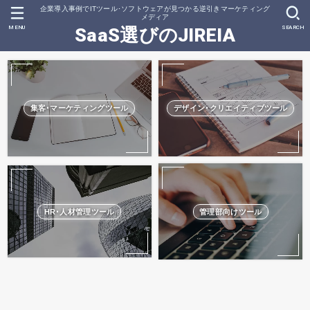
企業導入事例でITツール･ソフトウェアが見つかる逆引きマーケティング
メディア
MENU
SEARCH
SaaS選びのJIREIA
集客･マーケティングツール
デザイン･クリエイティブツール
HR･人材管理ツール
管理部向けツール