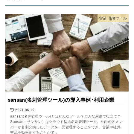
営業･接客ツール
sansan(名刺管理ツール)の導入事例･利用企業
2021.06.19
sansan(名刺管理ツール)とはどんなツール？どんな用途で役立つ？
Sansan（サンサン）はクラウド型の名刺管理ツール。社内の各メン
バーが名刺交換したデータを一元管理することができ、営業や社外
交流を効率化することがで...