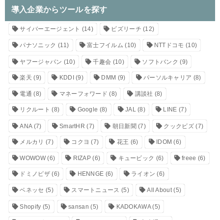
導入企業からツールを探す
サイバーエージェント
(14)
ビズリーチ
(12)
パナソニック
(11)
富士フイルム
(10)
NTTドコモ
(10)
ヤフージャパン
(10)
千趣会
(10)
ソフトバンク
(9)
楽天
(9)
KDDI
(9)
DMM
(9)
パーソルキャリア
(8)
電通
(8)
マネーフォワード
(8)
講談社
(8)
リクルート
(8)
Google
(8)
JAL
(8)
LINE
(7)
ANA
(7)
SmartHR
(7)
朝日新聞
(7)
クックビズ
(7)
メルカリ
(7)
コクヨ
(7)
花王
(6)
IDOM
(6)
WOWOW
(6)
RIZAP
(6)
キュービック
(6)
freee
(6)
ドミノピザ
(6)
HENNGE
(6)
ライオン
(6)
ベネッセ
(5)
スマートニュース
(5)
All About
(5)
Shopify
(5)
sansan
(5)
KADOKAWA
(5)