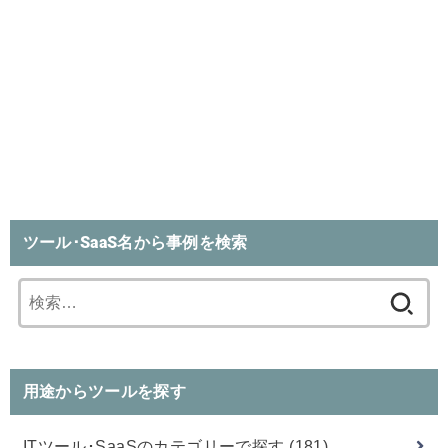
ツール･SaaS名から事例を検索
検
索:
用途からツールを探す
ITツール･SaaSのカテゴリーで探す
(181)