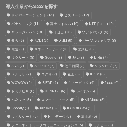
導入企業からSaaSを探す
サイバーエージェント
(14)
ビズリーチ
(12)
パナソニック
(11)
富士フイルム
(10)
NTTドコモ
(10)
ヤフージャパン
(10)
千趣会
(10)
ソフトバンク
(9)
楽天
(9)
KDDI
(9)
DMM
(9)
パーソルキャリア
(8)
電通
(8)
マネーフォワード
(8)
講談社
(8)
リクルート
(8)
Google
(8)
JAL
(8)
LINE
(7)
ANA
(7)
SmartHR
(7)
朝日新聞
(7)
クックビズ
(7)
メルカリ
(7)
コクヨ
(7)
花王
(6)
IDOM
(6)
WOWOW
(6)
RIZAP
(6)
キュービック
(6)
freee
(6)
ドミノピザ
(6)
HENNGE
(6)
ライオン
(6)
ベネッセ
(5)
スマートニュース
(5)
All About
(5)
Shopify
(5)
sansan
(5)
KADOKAWA
(5)
ウィルゲート
(5)
NTTデータ
(5)
富士通
(5)
ソニーネットワークコミュニケーションズ
(5)
カルビー
(5)