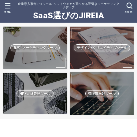
企業導入事例でITツール･ソフトウェアが見つかる逆引きマーケティング
メディア
MENU
SEARCH
SaaS選びのJIREIA
集客･マーケティングツール
デザイン･クリエイティブツール
HR･人材管理ツール
管理部向けツール