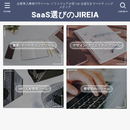
企業導入事例でITツール･ソフトウェアが見つかる逆引きマーケティング
メディア
MENU
SEARCH
SaaS選びのJIREIA
集客･マーケティングツール
デザイン･クリエイティブツール
HR･人材管理ツール
管理部向けツール