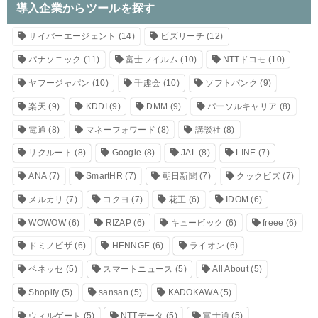
導入企業からツールを探す
サイバーエージェント
(14)
ビズリーチ
(12)
パナソニック
(11)
富士フイルム
(10)
NTTドコモ
(10)
ヤフージャパン
(10)
千趣会
(10)
ソフトバンク
(9)
楽天
(9)
KDDI
(9)
DMM
(9)
パーソルキャリア
(8)
電通
(8)
マネーフォワード
(8)
講談社
(8)
リクルート
(8)
Google
(8)
JAL
(8)
LINE
(7)
ANA
(7)
SmartHR
(7)
朝日新聞
(7)
クックビズ
(7)
メルカリ
(7)
コクヨ
(7)
花王
(6)
IDOM
(6)
WOWOW
(6)
RIZAP
(6)
キュービック
(6)
freee
(6)
ドミノピザ
(6)
HENNGE
(6)
ライオン
(6)
ベネッセ
(5)
スマートニュース
(5)
All About
(5)
Shopify
(5)
sansan
(5)
KADOKAWA
(5)
ウィルゲート
(5)
NTTデータ
(5)
富士通
(5)