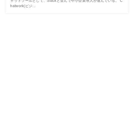
ャットツールとして、Slackと並んで中小企業導入が進んでいる。 C
hatwork(ビジ...