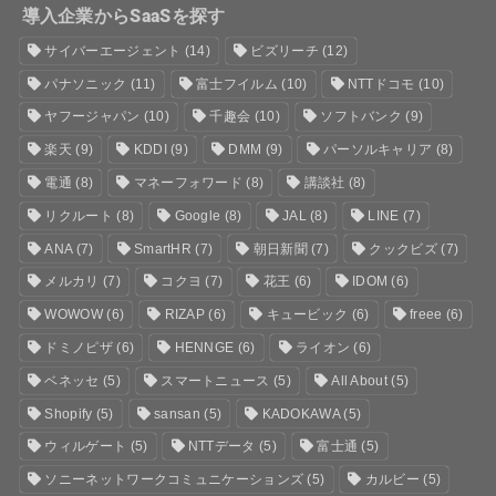
導入企業からSaaSを探す
サイバーエージェント
(14)
ビズリーチ
(12)
パナソニック
(11)
富士フイルム
(10)
NTTドコモ
(10)
ヤフージャパン
(10)
千趣会
(10)
ソフトバンク
(9)
楽天
(9)
KDDI
(9)
DMM
(9)
パーソルキャリア
(8)
電通
(8)
マネーフォワード
(8)
講談社
(8)
リクルート
(8)
Google
(8)
JAL
(8)
LINE
(7)
ANA
(7)
SmartHR
(7)
朝日新聞
(7)
クックビズ
(7)
メルカリ
(7)
コクヨ
(7)
花王
(6)
IDOM
(6)
WOWOW
(6)
RIZAP
(6)
キュービック
(6)
freee
(6)
ドミノピザ
(6)
HENNGE
(6)
ライオン
(6)
ベネッセ
(5)
スマートニュース
(5)
All About
(5)
Shopify
(5)
sansan
(5)
KADOKAWA
(5)
ウィルゲート
(5)
NTTデータ
(5)
富士通
(5)
ソニーネットワークコミュニケーションズ
(5)
カルビー
(5)