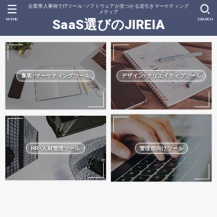
企業導入事例でITツール･ソフトウェアが見つかる逆引きマーケティング
メディア
MENU
SEARCH
SaaS選びのJIREIA
集客･マーケティングツール
デザイン･クリエイティブツール
HR･人材管理ツール
管理部向けツール