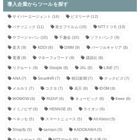
導入企業からツールを探す
サイバーエージェント
(14)
ビズリーチ
(12)
パナソニック
(11)
富士フイルム
(10)
NTTドコモ
(10)
ヤフージャパン
(10)
千趣会
(10)
ソフトバンク
(9)
楽天
(9)
KDDI
(9)
DMM
(9)
パーソルキャリア
(8)
電通
(8)
マネーフォワード
(8)
講談社
(8)
リクルート
(8)
Google
(8)
JAL
(8)
LINE
(7)
ANA
(7)
SmartHR
(7)
朝日新聞
(7)
クックビズ
(7)
メルカリ
(7)
コクヨ
(7)
花王
(6)
IDOM
(6)
WOWOW
(6)
RIZAP
(6)
キュービック
(6)
freee
(6)
ドミノピザ
(6)
HENNGE
(6)
ライオン
(6)
ベネッセ
(5)
スマートニュース
(5)
All About
(5)
Shopify
(5)
sansan
(5)
KADOKAWA
(5)
ウィルゲート
(5)
NTTデータ
(5)
富士通
(5)