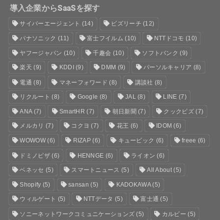
導入企業からSaaSを探す
サイバーエージェント
(14)
ビズリーチ
(12)
パナソニック
(11)
富士フイルム
(10)
NTTドコモ
(10)
ヤフージャパン
(10)
千趣会
(10)
ソフトバンク
(9)
楽天
(9)
KDDI
(9)
DMM
(9)
パーソルキャリア
(8)
電通
(8)
マネーフォワード
(8)
講談社
(8)
リクルート
(8)
Google
(8)
JAL
(8)
LINE
(7)
ANA
(7)
SmartHR
(7)
朝日新聞
(7)
クックビズ
(7)
メルカリ
(7)
コクヨ
(7)
花王
(6)
IDOM
(6)
WOWOW
(6)
RIZAP
(6)
キュービック
(6)
freee
(6)
ドミノピザ
(6)
HENNGE
(6)
ライオン
(6)
ベネッセ
(5)
スマートニュース
(5)
All About
(5)
Shopify
(5)
sansan
(5)
KADOKAWA
(5)
ウィルゲート
(5)
NTTデータ
(5)
富士通
(5)
ソニーネットワークコミュニケーションズ
(5)
カルビー
(5)