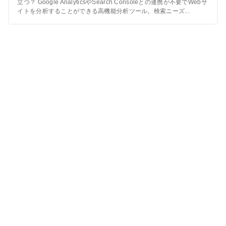
立つ？ Google AnalyticsやSearch Consoleとの連携が不要でWebサ
イトを分析することができる高機能分析ツール。検索ニーズ...