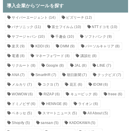
導入企業からツールを探す
サイバーエージェント
(14)
ビズリーチ
(12)
パナソニック
(11)
富士フイルム
(10)
NTTドコモ
(10)
ヤフージャパン
(10)
千趣会
(10)
ソフトバンク
(9)
楽天
(9)
KDDI
(9)
DMM
(9)
パーソルキャリア
(8)
電通
(8)
マネーフォワード
(8)
講談社
(8)
リクルート
(8)
Google
(8)
JAL
(8)
LINE
(7)
ANA
(7)
SmartHR
(7)
朝日新聞
(7)
クックビズ
(7)
メルカリ
(7)
コクヨ
(7)
花王
(6)
IDOM
(6)
WOWOW
(6)
RIZAP
(6)
キュービック
(6)
freee
(6)
ドミノピザ
(6)
HENNGE
(6)
ライオン
(6)
ベネッセ
(5)
スマートニュース
(5)
All About
(5)
Shopify
(5)
sansan
(5)
KADOKAWA
(5)