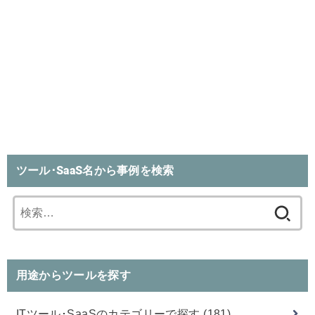
ツール･SaaS名から事例を検索
検
索:
用途からツールを探す
ITツール･SaaSのカテゴリーで探す
(181)