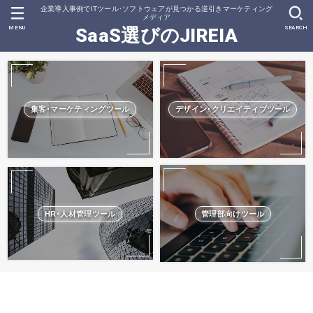
企業導入事例でITツール･ソフトウェアが見つかる逆引きマーケティング
メディア
MENU
SEARCH
SaaS選びのJIREIA
集客･マーケティングツール
デザイン･クリエイティブツール
HR･人材管理ツール
管理部向けツール