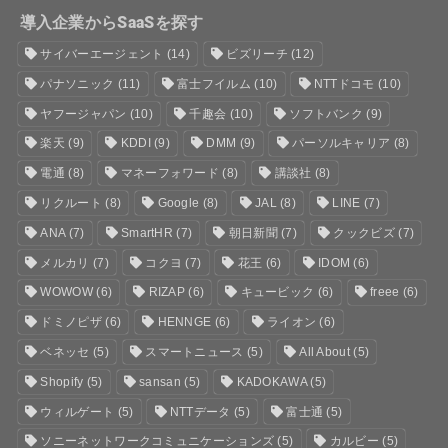
導入企業からSaaSを探す
サイバーエージェント
(14)
ビズリーチ
(12)
パナソニック
(11)
富士フイルム
(10)
NTTドコモ
(10)
ヤフージャパン
(10)
千趣会
(10)
ソフトバンク
(9)
楽天
(9)
KDDI
(9)
DMM
(9)
パーソルキャリア
(8)
電通
(8)
マネーフォワード
(8)
講談社
(8)
リクルート
(8)
Google
(8)
JAL
(8)
LINE
(7)
ANA
(7)
SmartHR
(7)
朝日新聞
(7)
クックビズ
(7)
メルカリ
(7)
コクヨ
(7)
花王
(6)
IDOM
(6)
WOWOW
(6)
RIZAP
(6)
キュービック
(6)
freee
(6)
ドミノピザ
(6)
HENNGE
(6)
ライオン
(6)
ベネッセ
(5)
スマートニュース
(5)
All About
(5)
Shopify
(5)
sansan
(5)
KADOKAWA
(5)
ウィルゲート
(5)
NTTデータ
(5)
富士通
(5)
ソニーネットワークコミュニケーションズ
(5)
カルビー
(5)