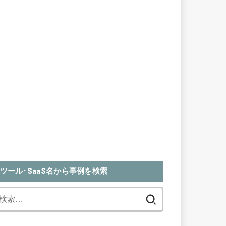
ツール･SaaS名から事例を検索
検
索: