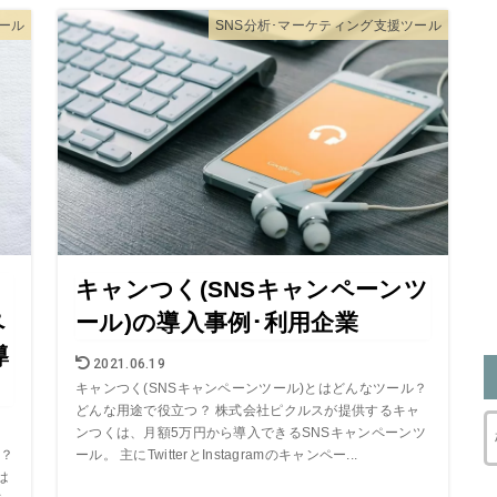
ール
SNS分析･マーケティング支援ツール
キャンつく(SNSキャンペーンツ
ペ
ール)の導入事例･利用企業
導
2021.06.19
キャンつく(SNSキャンペーンツール)とはどんなツール？
どんな用途で役立つ？ 株式会社ピクルスが提供するキャ
ンつくは、月額5万円から導入できるSNSキャンペーンツ
は？
ール。 主にTwitterとInstagramのキャンペー...
は