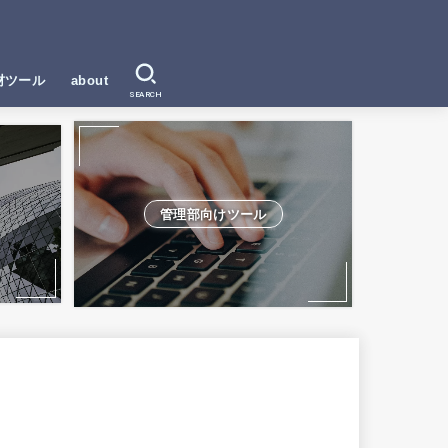
材ツール
about
SEARCH
管理部向けツール