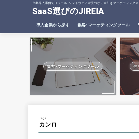
企業導入事例でITツール･ソフトウェアが見つかる逆引きマーケティングメ
SaaS選びのJIREIA
導入企業から探す
集客･マーケティングツール
SEO分析ツール
ヒートマップツール
集客･マーケティングツール
デ
カンロ