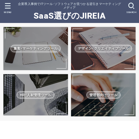
企業導入事例でITツール･ソフトウェアが見つかる逆引きマーケティング
メディア
MENU
SEARCH
SaaS選びのJIREIA
集客･マーケティングツール
デザイン･クリエイティブツール
HR･人材管理ツール
管理部向けツール