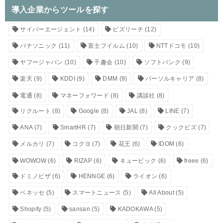
導入企業からツールを探す
サイバーエージェント
(14)
ビズリーチ
(12)
パナソニック
(11)
富士フイルム
(10)
NTTドコモ
(10)
ヤフージャパン
(10)
千趣会
(10)
ソフトバンク
(9)
楽天
(9)
KDDI
(9)
DMM
(9)
パーソルキャリア
(8)
電通
(8)
マネーフォワード
(8)
講談社
(8)
リクルート
(8)
Google
(8)
JAL
(8)
LINE
(7)
ANA
(7)
SmartHR
(7)
朝日新聞
(7)
クックビズ
(7)
メルカリ
(7)
コクヨ
(7)
花王
(6)
IDOM
(6)
WOWOW
(6)
RIZAP
(6)
キュービック
(6)
freee
(6)
ドミノピザ
(6)
HENNGE
(6)
ライオン
(6)
ベネッセ
(5)
スマートニュース
(5)
All About
(5)
Shopify
(5)
sansan
(5)
KADOKAWA
(5)