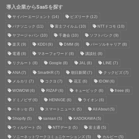
導入企業からSaaSを探す
サイバーエージェント
(14)
ビズリーチ
(12)
パナソニック
(11)
富士フイルム
(10)
NTTドコモ
(10)
ヤフージャパン
(10)
千趣会
(10)
ソフトバンク
(9)
楽天
(9)
KDDI
(9)
DMM
(9)
パーソルキャリア
(8)
電通
(8)
マネーフォワード
(8)
講談社
(8)
リクルート
(8)
Google
(8)
JAL
(8)
LINE
(7)
ANA
(7)
SmartHR
(7)
朝日新聞
(7)
クックビズ
(7)
メルカリ
(7)
コクヨ
(7)
花王
(6)
IDOM
(6)
WOWOW
(6)
RIZAP
(6)
キュービック
(6)
freee
(6)
ドミノピザ
(6)
HENNGE
(6)
ライオン
(6)
ベネッセ
(5)
スマートニュース
(5)
All About
(5)
Shopify
(5)
sansan
(5)
KADOKAWA
(5)
ウィルゲート
(5)
NTTデータ
(5)
富士通
(5)
ソニーネットワークコミュニケーションズ
(5)
カルビー
(5)