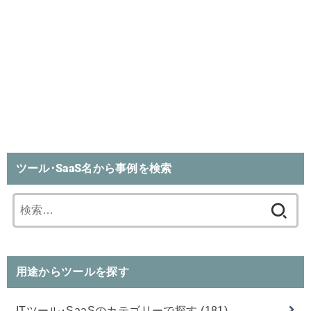
ツール･SaaS名から事例を検索
検
索:
用途からツールを探す
ITツール･SaaSのカテゴリーで探す
(181)