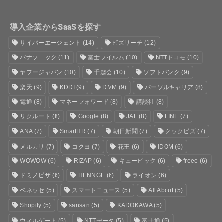
導入企業からSaaSを探す
サイバーエージェント
(14)
ビズリーチ
(12)
パナソニック
(11)
富士フイルム
(10)
NTTドコモ
(10)
ヤフージャパン
(10)
千趣会
(10)
ソフトバンク
(9)
楽天
(9)
KDDI
(9)
DMM
(9)
パーソルキャリア
(8)
電通
(8)
マネーフォワード
(8)
講談社
(8)
リクルート
(8)
Google
(8)
JAL
(8)
LINE
(7)
ANA
(7)
SmartHR
(7)
朝日新聞
(7)
クックビズ
(7)
メルカリ
(7)
コクヨ
(7)
花王
(6)
IDOM
(6)
WOWOW
(6)
RIZAP
(6)
キュービック
(6)
freee
(6)
ドミノピザ
(6)
HENNGE
(6)
ライオン
(6)
ベネッセ
(5)
スマートニュース
(5)
All About
(5)
Shopify
(5)
sansan
(5)
KADOKAWA
(5)
ウィルゲート
(5)
NTTデータ
(5)
富士通
(5)