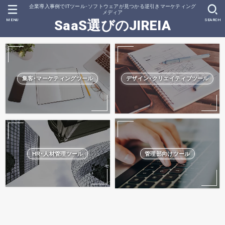
企業導入事例でITツール･ソフトウェアが見つかる逆引きマーケティング
メディア
MENU
SEARCH
SaaS選びのJIREIA
集客･マーケティングツール
デザイン･クリエイティブツール
HR･人材管理ツール
管理部向けツール