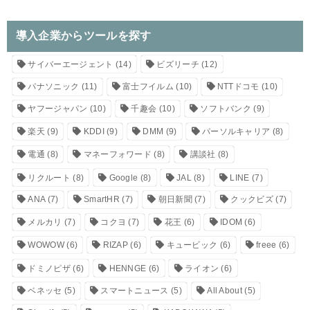
導入企業からツールを探す
サイバーエージェント
(14)
ビズリーチ
(12)
パナソニック
(11)
富士フイルム
(10)
NTTドコモ
(10)
ヤフージャパン
(10)
千趣会
(10)
ソフトバンク
(9)
楽天
(9)
KDDI
(9)
DMM
(9)
パーソルキャリア
(8)
電通
(8)
マネーフォワード
(8)
講談社
(8)
リクルート
(8)
Google
(8)
JAL
(8)
LINE
(7)
ANA
(7)
SmartHR
(7)
朝日新聞
(7)
クックビズ
(7)
メルカリ
(7)
コクヨ
(7)
花王
(6)
IDOM
(6)
WOWOW
(6)
RIZAP
(6)
キュービック
(6)
freee
(6)
ドミノピザ
(6)
HENNGE
(6)
ライオン
(6)
ベネッセ
(5)
スマートニュース
(5)
All About
(5)