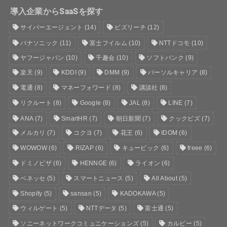
導入企業からSaaSを探す
サイバーエージェント
(14)
ビズリーチ
(12)
パナソニック
(11)
富士フイルム
(10)
NTTドコモ
(10)
ヤフージャパン
(10)
千趣会
(10)
ソフトバンク
(9)
楽天
(9)
KDDI
(9)
DMM
(9)
パーソルキャリア
(8)
電通
(8)
マネーフォワード
(8)
講談社
(8)
リクルート
(8)
Google
(8)
JAL
(8)
LINE
(7)
ANA
(7)
SmartHR
(7)
朝日新聞
(7)
クックビズ
(7)
メルカリ
(7)
コクヨ
(7)
花王
(6)
IDOM
(6)
WOWOW
(6)
RIZAP
(6)
キュービック
(6)
freee
(6)
ドミノピザ
(6)
HENNGE
(6)
ライオン
(6)
ベネッセ
(5)
スマートニュース
(5)
All About
(5)
Shopify
(5)
sansan
(5)
KADOKAWA
(5)
ウィルゲート
(5)
NTTデータ
(5)
富士通
(5)
ソニーネットワークコミュニケーションズ
(5)
カルビー
(5)