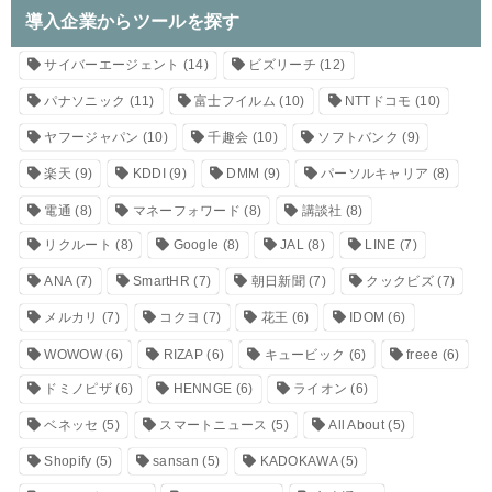
導入企業からツールを探す
サイバーエージェント
(14)
ビズリーチ
(12)
パナソニック
(11)
富士フイルム
(10)
NTTドコモ
(10)
ヤフージャパン
(10)
千趣会
(10)
ソフトバンク
(9)
楽天
(9)
KDDI
(9)
DMM
(9)
パーソルキャリア
(8)
電通
(8)
マネーフォワード
(8)
講談社
(8)
リクルート
(8)
Google
(8)
JAL
(8)
LINE
(7)
ANA
(7)
SmartHR
(7)
朝日新聞
(7)
クックビズ
(7)
メルカリ
(7)
コクヨ
(7)
花王
(6)
IDOM
(6)
WOWOW
(6)
RIZAP
(6)
キュービック
(6)
freee
(6)
ドミノピザ
(6)
HENNGE
(6)
ライオン
(6)
ベネッセ
(5)
スマートニュース
(5)
All About
(5)
Shopify
(5)
sansan
(5)
KADOKAWA
(5)