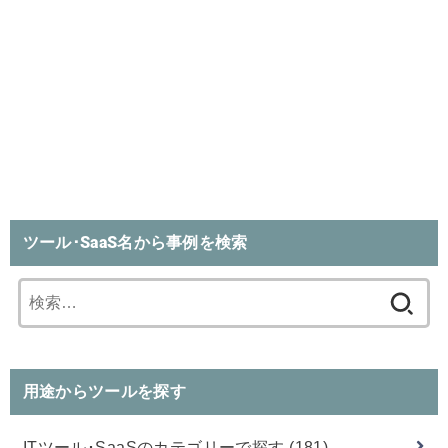
ツール･SaaS名から事例を検索
検
索:
用途からツールを探す
ITツール･SaaSのカテゴリーで探す
(181)