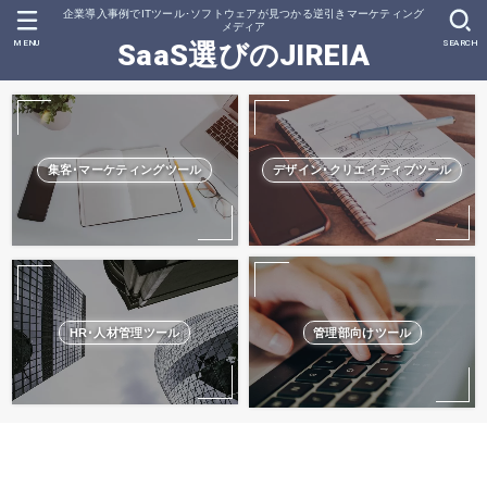
企業導入事例でITツール･ソフトウェアが見つかる逆引きマーケティング
メディア
MENU
SEARCH
SaaS選びのJIREIA
集客･マーケティングツール
デザイン･クリエイティブツール
HR･人材管理ツール
管理部向けツール