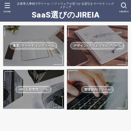
企業導入事例でITツール･ソフトウェアが見つかる逆引きマーケティング
メディア
MENU
SEARCH
SaaS選びのJIREIA
集客･マーケティングツール
デザイン･クリエイティブツール
HR･人材管理ツール
管理部向けツール