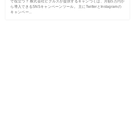
で役立つ？ 株式会社ピクルスが提供するキャンつくは、月額5万円か
ら導入できるSNSキャンペーンツール。 主にTwitterとInstagramの
キャンペー...