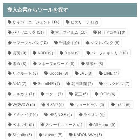
導入企業からツールを探す
サイバーエージェント
(14)
ビズリーチ
(12)
パナソニック
(11)
富士フイルム
(10)
NTTドコモ
(10)
ヤフージャパン
(10)
千趣会
(10)
ソフトバンク
(9)
楽天
(9)
KDDI
(9)
DMM
(9)
パーソルキャリア
(8)
電通
(8)
マネーフォワード
(8)
講談社
(8)
リクルート
(8)
Google
(8)
JAL
(8)
LINE
(7)
ANA
(7)
SmartHR
(7)
朝日新聞
(7)
クックビズ
(7)
メルカリ
(7)
コクヨ
(7)
花王
(6)
IDOM
(6)
WOWOW
(6)
RIZAP
(6)
キュービック
(6)
freee
(6)
ドミノピザ
(6)
HENNGE
(6)
ライオン
(6)
ベネッセ
(5)
スマートニュース
(5)
All About
(5)
Shopify
(5)
sansan
(5)
KADOKAWA
(5)