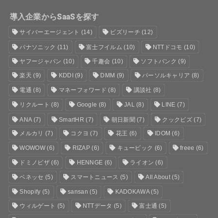
導入企業からSaaSを探す
サイバーエージェント
(14)
ビズリーチ
(12)
パナソニック
(11)
富士フイルム
(10)
NTTドコモ
(10)
ヤフージャパン
(10)
千趣会
(10)
ソフトバンク
(9)
楽天
(9)
KDDI
(9)
DMM
(9)
パーソルキャリア
(8)
電通
(8)
マネーフォワード
(8)
講談社
(8)
リクルート
(8)
Google
(8)
JAL
(8)
LINE
(7)
ANA
(7)
SmartHR
(7)
朝日新聞
(7)
クックビズ
(7)
メルカリ
(7)
コクヨ
(7)
花王
(6)
IDOM
(6)
WOWOW
(6)
RIZAP
(6)
キュービック
(6)
freee
(6)
ドミノピザ
(6)
HENNGE
(6)
ライオン
(6)
ベネッセ
(5)
スマートニュース
(5)
All About
(5)
Shopify
(5)
sansan
(5)
KADOKAWA
(5)
ウィルゲート
(5)
NTTデータ
(5)
富士通
(5)