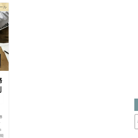
ツール
務
利
導
ク
ョ
能