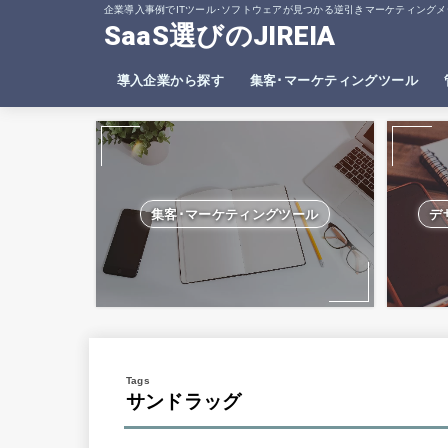
企業導入事例でITツール･ソフトウェアが見つかる逆引きマーケティングメ
SaaS選びのJIREIA
導入企業から探す
集客･マーケティングツール
SEO分析ツール
ヒートマップツール
集客･マーケティングツール
デ
サンドラッグ