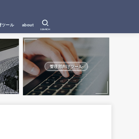
材ツール
about
SEARCH
管理部向けツール