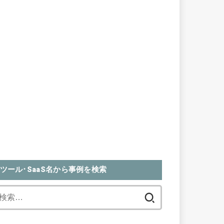
ツール･SaaS名から事例を検索
検
索: