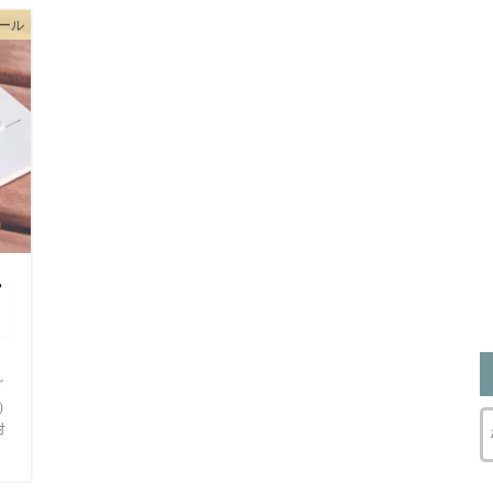
ール
ー
ど
ト）
対