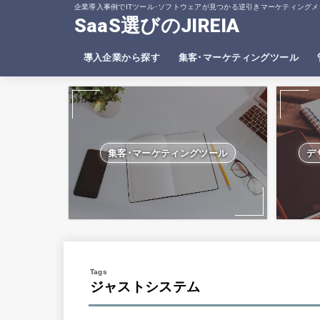
企業導入事例でITツール･ソフトウェアが見つかる逆引きマーケティングメ
SaaS選びのJIREIA
導入企業から探す
集客･マーケティングツール
SEO分析ツール
ヒートマップツール
集客･マーケティングツール
デ
ジャストシステム