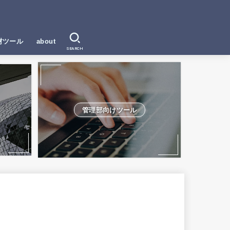
材ツール
about
SEARCH
管理部向けツール