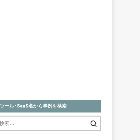
ツール･SaaS名から事例を検索
検
索: