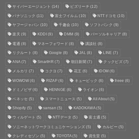
サイバーエージェント
(14)
ビズリーチ
(12)
パナソニック
(11)
富士フイルム
(10)
NTTドコモ
(10)
ヤフージャパン
(10)
千趣会
(10)
ソフトバンク
(9)
楽天
(9)
KDDI
(9)
DMM
(9)
パーソルキャリア
(8)
電通
(8)
マネーフォワード
(8)
講談社
(8)
リクルート
(8)
Google
(8)
JAL
(8)
LINE
(7)
ANA
(7)
SmartHR
(7)
朝日新聞
(7)
クックビズ
(7)
メルカリ
(7)
コクヨ
(7)
花王
(6)
IDOM
(6)
WOWOW
(6)
RIZAP
(6)
キュービック
(6)
freee
(6)
ドミノピザ
(6)
HENNGE
(6)
ライオン
(6)
ベネッセ
(5)
スマートニュース
(5)
All About
(5)
Shopify
(5)
sansan
(5)
KADOKAWA
(5)
ウィルゲート
(5)
NTTデータ
(5)
富士通
(5)
ソニーネットワークコミュニケーションズ
(5)
カルビー
(5)
クレディセゾン
(5)
TOYOTA
(5)
資生堂
(5)