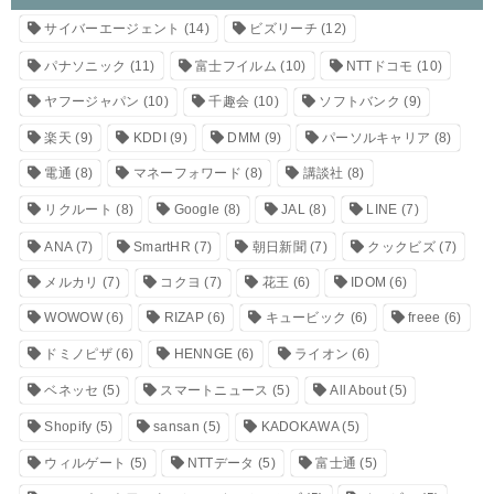
サイバーエージェント
(14)
ビズリーチ
(12)
パナソニック
(11)
富士フイルム
(10)
NTTドコモ
(10)
ヤフージャパン
(10)
千趣会
(10)
ソフトバンク
(9)
楽天
(9)
KDDI
(9)
DMM
(9)
パーソルキャリア
(8)
電通
(8)
マネーフォワード
(8)
講談社
(8)
リクルート
(8)
Google
(8)
JAL
(8)
LINE
(7)
ANA
(7)
SmartHR
(7)
朝日新聞
(7)
クックビズ
(7)
メルカリ
(7)
コクヨ
(7)
花王
(6)
IDOM
(6)
WOWOW
(6)
RIZAP
(6)
キュービック
(6)
freee
(6)
ドミノピザ
(6)
HENNGE
(6)
ライオン
(6)
ベネッセ
(5)
スマートニュース
(5)
All About
(5)
Shopify
(5)
sansan
(5)
KADOKAWA
(5)
ウィルゲート
(5)
NTTデータ
(5)
富士通
(5)