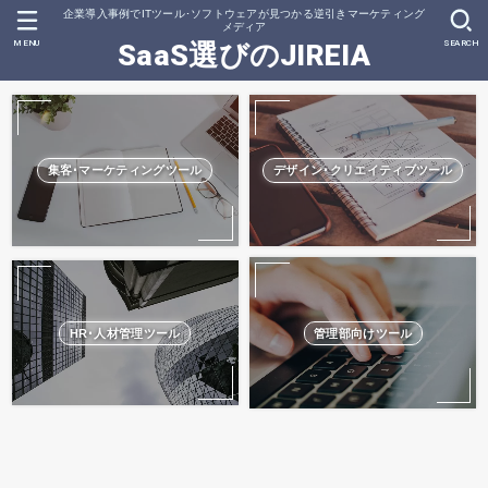
企業導入事例でITツール･ソフトウェアが見つかる逆引きマーケティング
メディア
MENU
SEARCH
SaaS選びのJIREIA
集客･マーケティングツール
デザイン･クリエイティブツール
HR･人材管理ツール
管理部向けツール