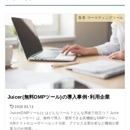
集客･マーケティングツール
Juicer(無料DMPツール)の導入事例･利用企業
2020.02.12
Juicer(DMPツール)とはどんなツール？どんな用途で役立つ？ Juice
r（ジューサー）は、無料で導入・運用できる高機能なDMPツール。
A/Bテストやユーザーペルソナ分析、アクセス企業分析など機能が豊
富なのが特徴。...