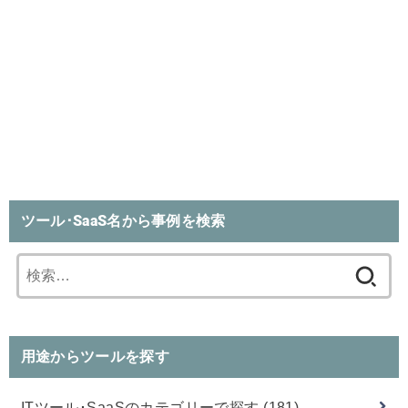
ツール･SaaS名から事例を検索
検
索:
用途からツールを探す
ITツール･SaaSのカテゴリーで探す
(181)