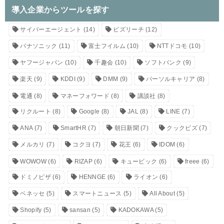
導入企業からツールを探す
サイバーエージェント
(14)
ビズリーチ
(12)
パナソニック
(11)
富士フイルム
(10)
NTTドコモ
(10)
ヤフージャパン
(10)
千趣会
(10)
ソフトバンク
(9)
楽天
(9)
KDDI
(9)
DMM
(9)
パーソルキャリア
(8)
電通
(8)
マネーフォワード
(8)
講談社
(8)
リクルート
(8)
Google
(8)
JAL
(8)
LINE
(7)
ANA
(7)
SmartHR
(7)
朝日新聞
(7)
クックビズ
(7)
メルカリ
(7)
コクヨ
(7)
花王
(6)
IDOM
(6)
WOWOW
(6)
RIZAP
(6)
キュービック
(6)
freee
(6)
ドミノピザ
(6)
HENNGE
(6)
ライオン
(6)
ベネッセ
(5)
スマートニュース
(5)
All About
(5)
Shopify
(5)
sansan
(5)
KADOKAWA
(5)