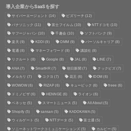
導入企業からSaaSを探す
サイバーエージェント
(14)
ビズリーチ
(12)
パナソニック
(11)
富士フイルム
(10)
NTTドコモ
(10)
ヤフージャパン
(10)
千趣会
(10)
ソフトバンク
(9)
楽天
(9)
KDDI
(9)
DMM
(9)
パーソルキャリア
(8)
電通
(8)
マネーフォワード
(8)
講談社
(8)
リクルート
(8)
Google
(8)
JAL
(8)
LINE
(7)
ANA
(7)
SmartHR
(7)
朝日新聞
(7)
クックビズ
(7)
メルカリ
(7)
コクヨ
(7)
花王
(6)
IDOM
(6)
WOWOW
(6)
RIZAP
(6)
キュービック
(6)
freee
(6)
ドミノピザ
(6)
HENNGE
(6)
ライオン
(6)
ベネッセ
(5)
スマートニュース
(5)
All About
(5)
Shopify
(5)
sansan
(5)
KADOKAWA
(5)
ウィルゲート
(5)
NTTデータ
(5)
富士通
(5)
ソニーネットワークコミュニケーションズ
(5)
カルビー
(5)