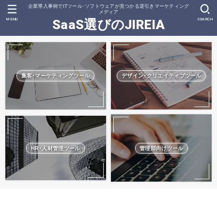
企業導入事例でITツール･ソフトウェアが見つかる逆引きマーケティング
メディア
MENU
SEARCH
SaaS選びのJIREIA
集客･マーケティングツール
デザイン･クリエイティブツール
HR･人材管理ツール
管理部向けツール