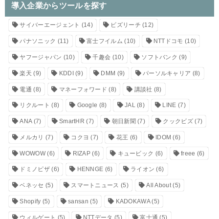
導入企業からツールを探す
サイバーエージェント
(14)
ビズリーチ
(12)
パナソニック
(11)
富士フイルム
(10)
NTTドコモ
(10)
ヤフージャパン
(10)
千趣会
(10)
ソフトバンク
(9)
楽天
(9)
KDDI
(9)
DMM
(9)
パーソルキャリア
(8)
電通
(8)
マネーフォワード
(8)
講談社
(8)
リクルート
(8)
Google
(8)
JAL
(8)
LINE
(7)
ANA
(7)
SmartHR
(7)
朝日新聞
(7)
クックビズ
(7)
メルカリ
(7)
コクヨ
(7)
花王
(6)
IDOM
(6)
WOWOW
(6)
RIZAP
(6)
キュービック
(6)
freee
(6)
ドミノピザ
(6)
HENNGE
(6)
ライオン
(6)
ベネッセ
(5)
スマートニュース
(5)
All About
(5)
Shopify
(5)
sansan
(5)
KADOKAWA
(5)
ウィルゲート
(5)
NTTデータ
(5)
富士通
(5)