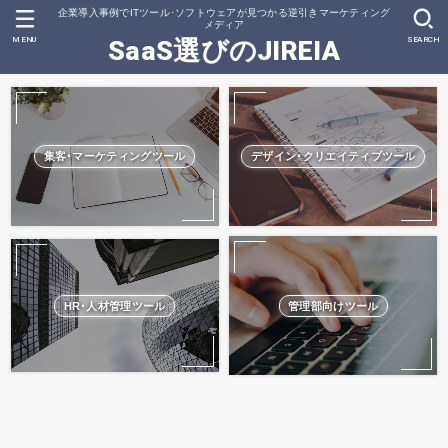
企業導入事例でITツール･ソフトウェアが見つかる逆引きマーケティング
メディア
MENU
SEARCH
SaaS選びのJIREIA
集客･マーケティングツール
デザイン･クリエイティブツール
HR･人材管理ツール
管理部向けツール