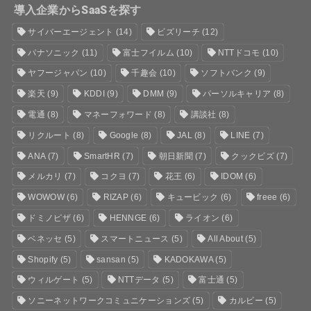
導入企業からSaaSを探す
サイバーエージェント
(14)
ビズリーチ
(12)
パナソニック
(11)
富士フイルム
(10)
NTTドコモ
(10)
ヤフージャパン
(10)
千趣会
(10)
ソフトバンク
(9)
楽天
(9)
KDDI
(9)
DMM
(9)
パーソルキャリア
(8)
電通
(8)
マネーフォワード
(8)
講談社
(8)
リクルート
(8)
Google
(8)
JAL
(8)
LINE
(7)
ANA
(7)
SmartHR
(7)
朝日新聞
(7)
クックビズ
(7)
メルカリ
(7)
コクヨ
(7)
花王
(6)
IDOM
(6)
WOWOW
(6)
RIZAP
(6)
キュービック
(6)
freee
(6)
ドミノピザ
(6)
HENNGE
(6)
ライオン
(6)
ベネッセ
(5)
スマートニュース
(5)
All About
(5)
Shopify
(5)
sansan
(5)
KADOKAWA
(5)
ウィルゲート
(5)
NTTデータ
(5)
富士通
(5)
ソニーネットワークコミュニケーションズ
(5)
カルビー
(5)