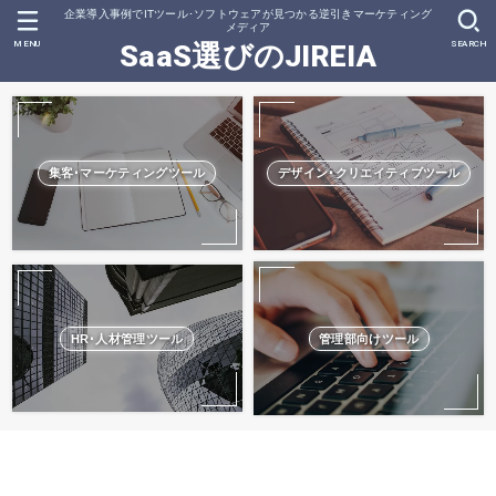
企業導入事例でITツール･ソフトウェアが見つかる逆引きマーケティング
メディア
MENU
SEARCH
SaaS選びのJIREIA
集客･マーケティングツール
デザイン･クリエイティブツール
HR･人材管理ツール
管理部向けツール