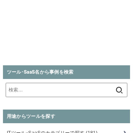
ツール･SaaS名から事例を検索
検
索:
用途からツールを探す
ITツール･SaaSのカテゴリーで探す
(181)