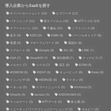
導入企業からSaaSを探す
サイバーエージェント
(14)
ビズリーチ
(12)
パナソニック
(11)
富士フイルム
(10)
NTTドコモ
(10)
ヤフージャパン
(10)
千趣会
(10)
ソフトバンク
(9)
楽天
(9)
KDDI
(9)
DMM
(9)
パーソルキャリア
(8)
電通
(8)
マネーフォワード
(8)
講談社
(8)
リクルート
(8)
Google
(8)
JAL
(8)
LINE
(7)
ANA
(7)
SmartHR
(7)
朝日新聞
(7)
クックビズ
(7)
メルカリ
(7)
コクヨ
(7)
花王
(6)
IDOM
(6)
WOWOW
(6)
RIZAP
(6)
キュービック
(6)
freee
(6)
ドミノピザ
(6)
HENNGE
(6)
ライオン
(6)
ベネッセ
(5)
スマートニュース
(5)
All About
(5)
Shopify
(5)
sansan
(5)
KADOKAWA
(5)
ウィルゲート
(5)
NTTデータ
(5)
富士通
(5)
ソニーネットワークコミュニケーションズ
(5)
カルビー
(5)