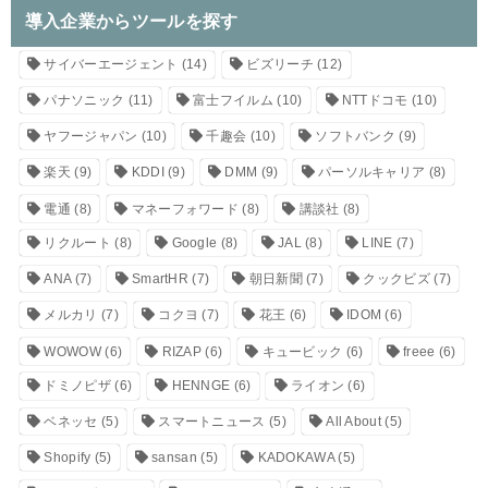
導入企業からツールを探す
サイバーエージェント
(14)
ビズリーチ
(12)
パナソニック
(11)
富士フイルム
(10)
NTTドコモ
(10)
ヤフージャパン
(10)
千趣会
(10)
ソフトバンク
(9)
楽天
(9)
KDDI
(9)
DMM
(9)
パーソルキャリア
(8)
電通
(8)
マネーフォワード
(8)
講談社
(8)
リクルート
(8)
Google
(8)
JAL
(8)
LINE
(7)
ANA
(7)
SmartHR
(7)
朝日新聞
(7)
クックビズ
(7)
メルカリ
(7)
コクヨ
(7)
花王
(6)
IDOM
(6)
WOWOW
(6)
RIZAP
(6)
キュービック
(6)
freee
(6)
ドミノピザ
(6)
HENNGE
(6)
ライオン
(6)
ベネッセ
(5)
スマートニュース
(5)
All About
(5)
Shopify
(5)
sansan
(5)
KADOKAWA
(5)