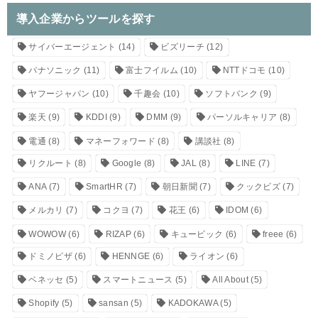
導入企業からツールを探す
サイバーエージェント
(14)
ビズリーチ
(12)
パナソニック
(11)
富士フイルム
(10)
NTTドコモ
(10)
ヤフージャパン
(10)
千趣会
(10)
ソフトバンク
(9)
楽天
(9)
KDDI
(9)
DMM
(9)
パーソルキャリア
(8)
電通
(8)
マネーフォワード
(8)
講談社
(8)
リクルート
(8)
Google
(8)
JAL
(8)
LINE
(7)
ANA
(7)
SmartHR
(7)
朝日新聞
(7)
クックビズ
(7)
メルカリ
(7)
コクヨ
(7)
花王
(6)
IDOM
(6)
WOWOW
(6)
RIZAP
(6)
キュービック
(6)
freee
(6)
ドミノピザ
(6)
HENNGE
(6)
ライオン
(6)
ベネッセ
(5)
スマートニュース
(5)
All About
(5)
Shopify
(5)
sansan
(5)
KADOKAWA
(5)