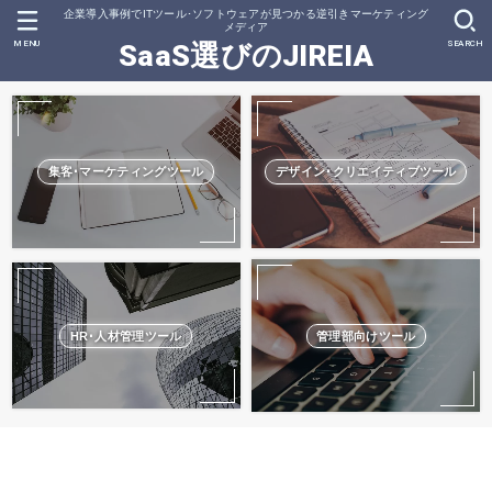
企業導入事例でITツール･ソフトウェアが見つかる逆引きマーケティング
メディア
MENU
SEARCH
SaaS選びのJIREIA
集客･マーケティングツール
デザイン･クリエイティブツール
HR･人材管理ツール
管理部向けツール