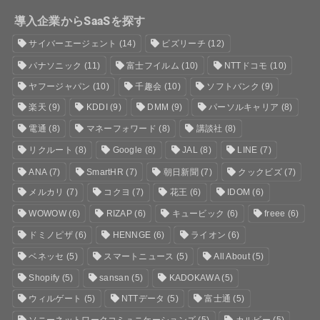
導入企業からSaaSを探す
サイバーエージェント
(14)
ビズリーチ
(12)
パナソニック
(11)
富士フイルム
(10)
NTTドコモ
(10)
ヤフージャパン
(10)
千趣会
(10)
ソフトバンク
(9)
楽天
(9)
KDDI
(9)
DMM
(9)
パーソルキャリア
(8)
電通
(8)
マネーフォワード
(8)
講談社
(8)
リクルート
(8)
Google
(8)
JAL
(8)
LINE
(7)
ANA
(7)
SmartHR
(7)
朝日新聞
(7)
クックビズ
(7)
メルカリ
(7)
コクヨ
(7)
花王
(6)
IDOM
(6)
WOWOW
(6)
RIZAP
(6)
キュービック
(6)
freee
(6)
ドミノピザ
(6)
HENNGE
(6)
ライオン
(6)
ベネッセ
(5)
スマートニュース
(5)
All About
(5)
Shopify
(5)
sansan
(5)
KADOKAWA
(5)
ウィルゲート
(5)
NTTデータ
(5)
富士通
(5)