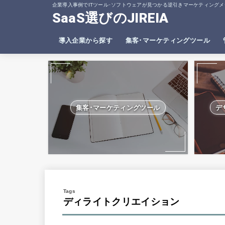
企業導入事例でITツール･ソフトウェアが見つかる逆引きマーケティングメ
SaaS選びのJIREIA
導入企業から探す
集客･マーケティングツール
SEO分析ツール
ヒートマップツール
集客･マーケティングツール
デ
ディライトクリエイション