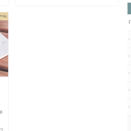
ツール
途
ン
運
ウ