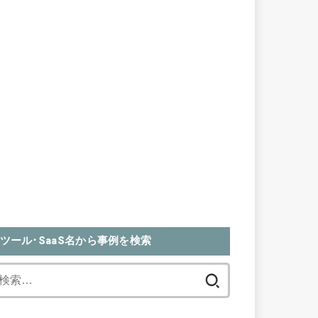
ツール･SaaS名から事例を検索
検
索: