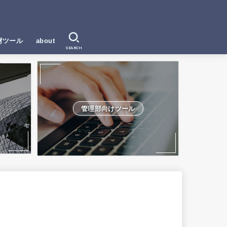
材ツール
about
SEARCH
管理部向けツール