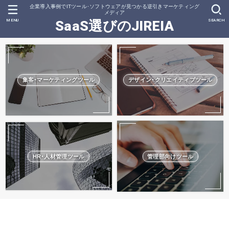
企業導入事例でITツール･ソフトウェアが見つかる逆引きマーケティング
メディア
MENU
SEARCH
SaaS選びのJIREIA
集客･マーケティングツール
デザイン･クリエイティブツール
HR･人材管理ツール
管理部向けツール