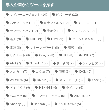
導入企業からツールを探す
サイバーエージェント
(14)
ビズリーチ
(12)
パナソニック
(11)
富士フイルム
(10)
NTTドコモ
(10)
ヤフージャパン
(10)
千趣会
(10)
ソフトバンク
(9)
楽天
(9)
KDDI
(9)
DMM
(9)
パーソルキャリア
(8)
電通
(8)
マネーフォワード
(8)
講談社
(8)
リクルート
(8)
Google
(8)
JAL
(8)
LINE
(7)
ANA
(7)
SmartHR
(7)
朝日新聞
(7)
クックビズ
(7)
メルカリ
(7)
コクヨ
(7)
花王
(6)
IDOM
(6)
WOWOW
(6)
RIZAP
(6)
キュービック
(6)
freee
(6)
ドミノピザ
(6)
HENNGE
(6)
ライオン
(6)
ベネッセ
(5)
スマートニュース
(5)
All About
(5)
Shopify
(5)
sansan
(5)
KADOKAWA
(5)