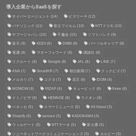
導入企業からSaaSを探す
サイバーエージェント
(14)
ビズリーチ
(12)
パナソニック
(11)
富士フイルム
(10)
NTTドコモ
(10)
ヤフージャパン
(10)
千趣会
(10)
ソフトバンク
(9)
楽天
(9)
KDDI
(9)
DMM
(9)
パーソルキャリア
(8)
電通
(8)
マネーフォワード
(8)
講談社
(8)
リクルート
(8)
Google
(8)
JAL
(8)
LINE
(7)
ANA
(7)
SmartHR
(7)
朝日新聞
(7)
クックビズ
(7)
メルカリ
(7)
コクヨ
(7)
花王
(6)
IDOM
(6)
WOWOW
(6)
RIZAP
(6)
キュービック
(6)
freee
(6)
ドミノピザ
(6)
HENNGE
(6)
ライオン
(6)
ベネッセ
(5)
スマートニュース
(5)
All About
(5)
Shopify
(5)
sansan
(5)
KADOKAWA
(5)
ウィルゲート
(5)
NTTデータ
(5)
富士通
(5)
ソニーネットワークコミュニケーションズ
(5)
カルビー
(5)