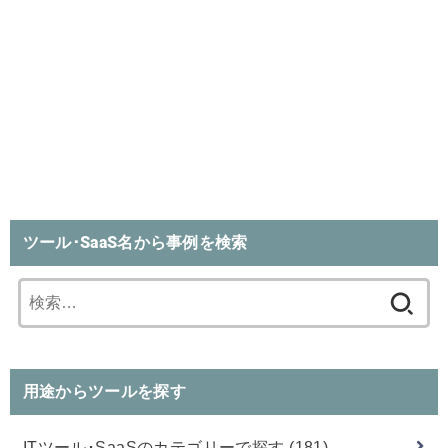
ツール･SaaS名から事例を検索
検
索:
用途からツールを探す
ITツール･SaaSのカテゴリーで探す
(181)