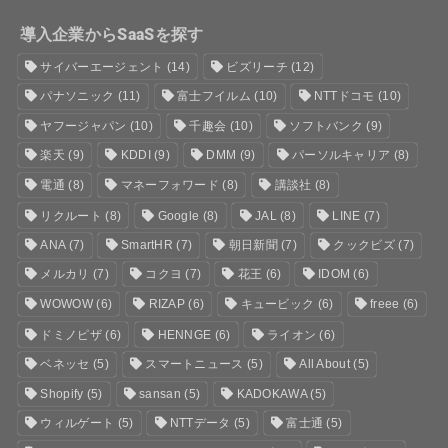
導入企業からSaaSを探す
サイバーエージェント
(14)
ビズリーチ
(12)
パナソニック
(11)
富士フイルム
(10)
NTTドコモ
(10)
ヤフージャパン
(10)
千趣会
(10)
ソフトバンク
(9)
楽天
(9)
KDDI
(9)
DMM
(9)
パーソルキャリア
(8)
電通
(8)
マネーフォワード
(8)
講談社
(8)
リクルート
(8)
Google
(8)
JAL
(8)
LINE
(7)
ANA
(7)
SmartHR
(7)
朝日新聞
(7)
クックビズ
(7)
メルカリ
(7)
コクヨ
(7)
花王
(6)
IDOM
(6)
WOWOW
(6)
RIZAP
(6)
キュービック
(6)
freee
(6)
ドミノピザ
(6)
HENNGE
(6)
ライオン
(6)
ベネッセ
(5)
スマートニュース
(5)
All About
(5)
Shopify
(5)
sansan
(5)
KADOKAWA
(5)
ウィルゲート
(5)
NTTデータ
(5)
富士通
(5)