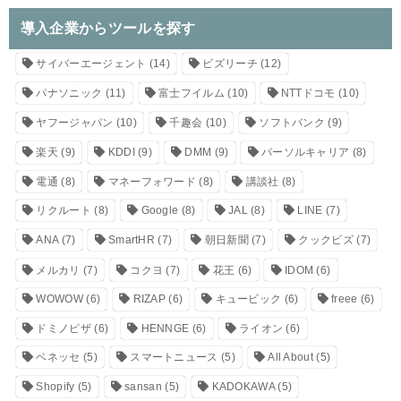
導入企業からツールを探す
サイバーエージェント
(14)
ビズリーチ
(12)
パナソニック
(11)
富士フイルム
(10)
NTTドコモ
(10)
ヤフージャパン
(10)
千趣会
(10)
ソフトバンク
(9)
楽天
(9)
KDDI
(9)
DMM
(9)
パーソルキャリア
(8)
電通
(8)
マネーフォワード
(8)
講談社
(8)
リクルート
(8)
Google
(8)
JAL
(8)
LINE
(7)
ANA
(7)
SmartHR
(7)
朝日新聞
(7)
クックビズ
(7)
メルカリ
(7)
コクヨ
(7)
花王
(6)
IDOM
(6)
WOWOW
(6)
RIZAP
(6)
キュービック
(6)
freee
(6)
ドミノピザ
(6)
HENNGE
(6)
ライオン
(6)
ベネッセ
(5)
スマートニュース
(5)
All About
(5)
Shopify
(5)
sansan
(5)
KADOKAWA
(5)