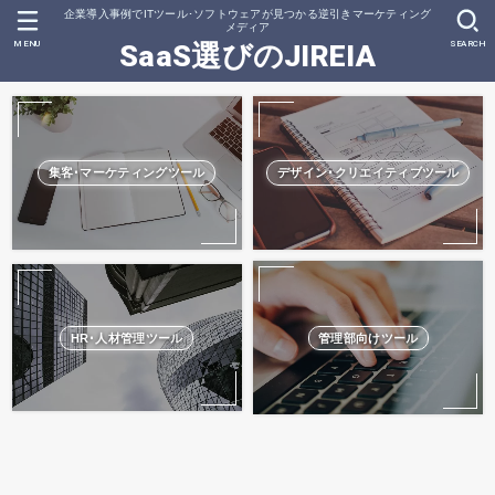
企業導入事例でITツール･ソフトウェアが見つかる逆引きマーケティング
メディア
MENU
SEARCH
SaaS選びのJIREIA
集客･マーケティングツール
デザイン･クリエイティブツール
HR･人材管理ツール
管理部向けツール