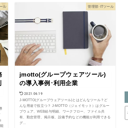
ツール
管理部･ITツール
務
jmotto(グループウェアツール)
利
の導入事例･利用企業
2021.06.19
J-MOTTO(グループウェアツール)とはどんなツール？ど
んな用途で役立つ？ J-MOTTO（ジェイモット）はグルー
導
プウェア、WEB給与明細、ワークフロー、ファイル共
ク
有、勤怠管理、掲示板、設備予約などの機能が利用できる
ョ
グ...
能