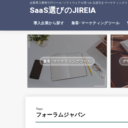
企業導入事例でITツール･ソフトウェアが見つかる逆引きマーケティングメ
SaaS選びのJIREIA
導入企業から探す
集客･マーケティングツール
SEO分析ツール
ヒートマップツール
集客･マーケティングツール
デ
フォーラムジャパン