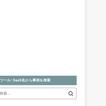
ツール･SaaS名から事例を検索
検
索: