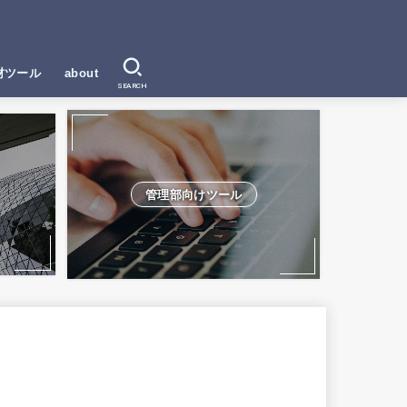
材ツール
about
SEARCH
管理部向けツール