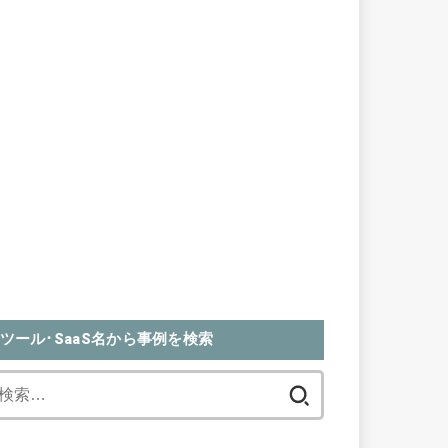
ツール･SaaS名から事例を検索
検
索: