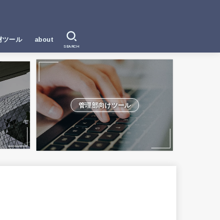
材ツール
about
SEARCH
管理部向けツール