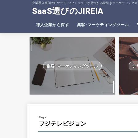
企業導入事例でITツール･ソフトウェアが見つかる逆引きマーケティングメ
SaaS選びのJIREIA
導入企業から探す
集客･マーケティングツール
SEO分析ツール
ヒートマップツール
集客･マーケティングツール
デ
フジテレビジョン