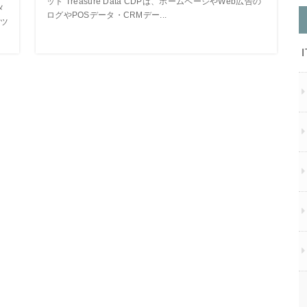
ット Treasure Data CDPは、ホームページやWeb広告の
メ
ログやPOSデータ・CRMデー...
ツ