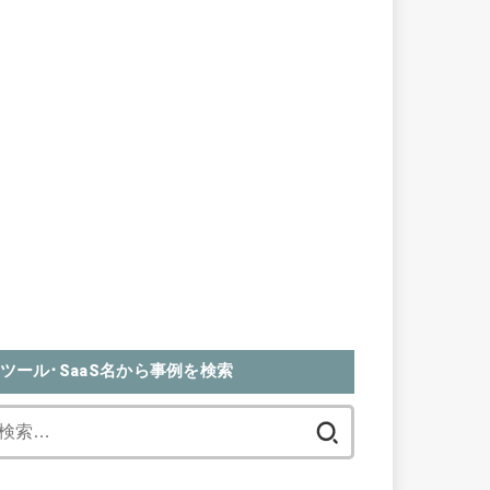
ツール･SaaS名から事例を検索
検
索: