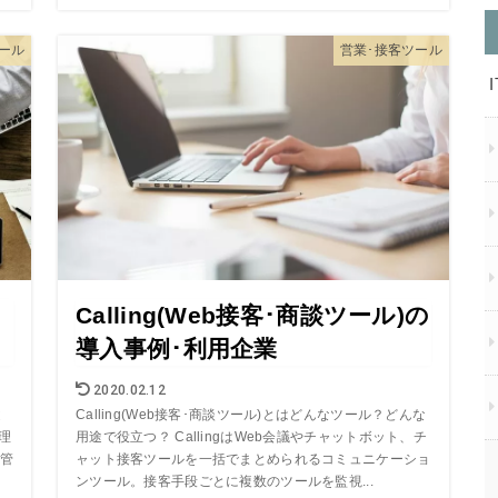
ール
営業･接客ツール
Calling(Web接客･商談ツール)の
導入事例･利用企業
2020.02.12
途
Calling(Web接客･商談ツール)とはどんなツール？どんな
理
用途で役立つ？ CallingはWeb会議やチャットボット、チ
管
ャット接客ツールを一括でまとめられるコミュニケーショ
ンツール。接客手段ごとに複数のツールを監視...