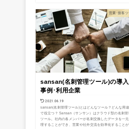
営業･接客ツ
sansan(名刺管理ツール)の導入
事例･利用企業
2021.06.19
sansan(名刺管理ツール)とはどんなツール？どんな用
で役立つ？ Sansan（サンサン）はクラウド型の名刺管
ツール。社内の各メンバーが名刺交換したデータを一元
理することができ、営業や社外交流を効率化することが