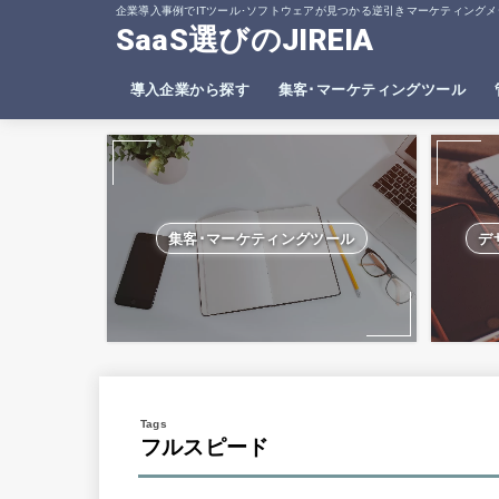
企業導入事例でITツール･ソフトウェアが見つかる逆引きマーケティングメ
SaaS選びのJIREIA
導入企業から探す
集客･マーケティングツール
SEO分析ツール
ヒートマップツール
集客･マーケティングツール
デ
フルスピード