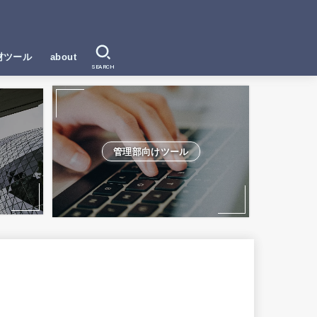
材ツール
about
SEARCH
管理部向けツール