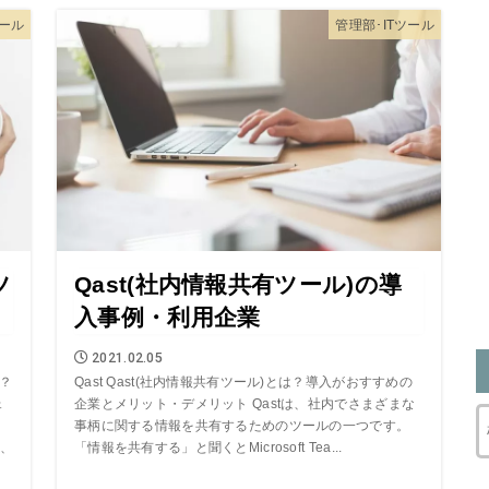
ール
管理部･ITツール
ツ
Qast(社内情報共有ツール)の導
入事例・利用企業
2021.02.05
は？
Qast Qast(社内情報共有ツール)とは？導入がおすすめの
ェ
企業とメリット・デメリット Qastは、社内でさまざまな
事柄に関する情報を共有するためのツールの一つです。
、
「情報を共有する」と聞くとMicrosoft Tea...