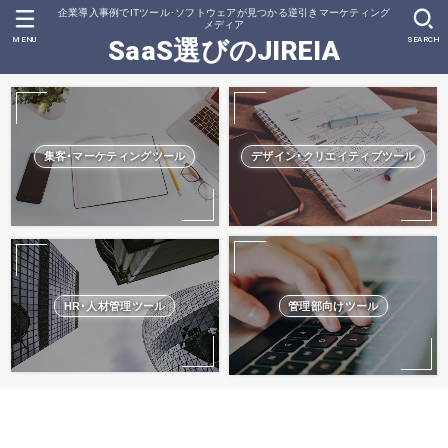
企業導入事例でITツール･ソフトウェアが見つかる逆引きマーケティング
メディア
MENU
SEARCH
SaaS選びのJIREIA
集客･マーケティングツール
デザイン･クリエイティブツール
HR･人材管理ツール
管理部向けツール