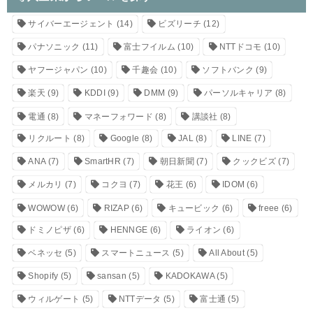
サイバーエージェント
(14)
ビズリーチ
(12)
パナソニック
(11)
富士フイルム
(10)
NTTドコモ
(10)
ヤフージャパン
(10)
千趣会
(10)
ソフトバンク
(9)
楽天
(9)
KDDI
(9)
DMM
(9)
パーソルキャリア
(8)
電通
(8)
マネーフォワード
(8)
講談社
(8)
リクルート
(8)
Google
(8)
JAL
(8)
LINE
(7)
ANA
(7)
SmartHR
(7)
朝日新聞
(7)
クックビズ
(7)
メルカリ
(7)
コクヨ
(7)
花王
(6)
IDOM
(6)
WOWOW
(6)
RIZAP
(6)
キュービック
(6)
freee
(6)
ドミノピザ
(6)
HENNGE
(6)
ライオン
(6)
ベネッセ
(5)
スマートニュース
(5)
All About
(5)
Shopify
(5)
sansan
(5)
KADOKAWA
(5)
ウィルゲート
(5)
NTTデータ
(5)
富士通
(5)