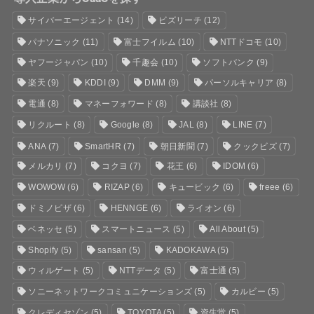
サイバーエージェント
(14)
ビズリーチ
(12)
パナソニック
(11)
富士フイルム
(10)
NTTドコモ
(10)
ヤフージャパン
(10)
千趣会
(10)
ソフトバンク
(9)
楽天
(9)
KDDI
(9)
DMM
(9)
パーソルキャリア
(8)
電通
(8)
マネーフォワード
(8)
講談社
(8)
リクルート
(8)
Google
(8)
JAL
(8)
LINE
(7)
ANA
(7)
SmartHR
(7)
朝日新聞
(7)
クックビズ
(7)
メルカリ
(7)
コクヨ
(7)
花王
(6)
IDOM
(6)
WOWOW
(6)
RIZAP
(6)
キュービック
(6)
freee
(6)
ドミノピザ
(6)
HENNGE
(6)
ライオン
(6)
ベネッセ
(5)
スマートニュース
(5)
All About
(5)
Shopify
(5)
sansan
(5)
KADOKAWA
(5)
ウィルゲート
(5)
NTTデータ
(5)
富士通
(5)
ソニーネットワークコミュニケーションズ
(5)
カルビー
(5)
クレディセゾン
(5)
TOYOTA
(5)
資生堂
(5)