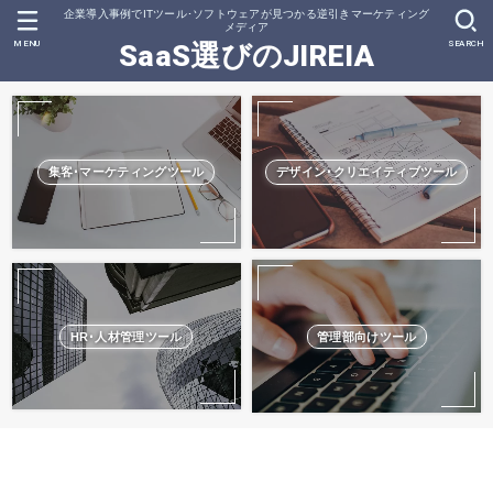
企業導入事例でITツール･ソフトウェアが見つかる逆引きマーケティング
メディア
MENU
SEARCH
SaaS選びのJIREIA
集客･マーケティングツール
デザイン･クリエイティブツール
HR･人材管理ツール
管理部向けツール