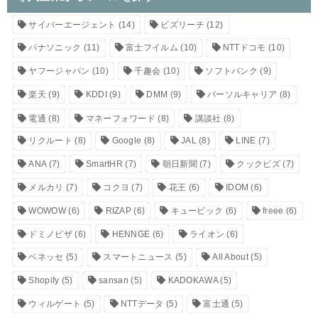
サイバーエージェント
(14)
ビズリーチ
(12)
パナソニック
(11)
富士フイルム
(10)
NTTドコモ
(10)
ヤフージャパン
(10)
千趣会
(10)
ソフトバンク
(9)
楽天
(9)
KDDI
(9)
DMM
(9)
パーソルキャリア
(8)
電通
(8)
マネーフォワード
(8)
講談社
(8)
リクルート
(8)
Google
(8)
JAL
(8)
LINE
(7)
ANA
(7)
SmartHR
(7)
朝日新聞
(7)
クックビズ
(7)
メルカリ
(7)
コクヨ
(7)
花王
(6)
IDOM
(6)
WOWOW
(6)
RIZAP
(6)
キュービック
(6)
freee
(6)
ドミノピザ
(6)
HENNGE
(6)
ライオン
(6)
ベネッセ
(5)
スマートニュース
(5)
All About
(5)
Shopify
(5)
sansan
(5)
KADOKAWA
(5)
ウィルゲート
(5)
NTTデータ
(5)
富士通
(5)