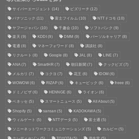
サイバーエージェント
(14)
ビズリーチ
(12)
パナソニック
(11)
富士フイルム
(10)
NTTドコモ
(10)
ヤフージャパン
(10)
千趣会
(10)
ソフトバンク
(9)
楽天
(9)
KDDI
(9)
DMM
(9)
パーソルキャリア
(8)
電通
(8)
マネーフォワード
(8)
講談社
(8)
リクルート
(8)
Google
(8)
JAL
(8)
LINE
(7)
ANA
(7)
SmartHR
(7)
朝日新聞
(7)
クックビズ
(7)
メルカリ
(7)
コクヨ
(7)
花王
(6)
IDOM
(6)
WOWOW
(6)
RIZAP
(6)
キュービック
(6)
freee
(6)
ドミノピザ
(6)
HENNGE
(6)
ライオン
(6)
ベネッセ
(5)
スマートニュース
(5)
All About
(5)
Shopify
(5)
sansan
(5)
KADOKAWA
(5)
ウィルゲート
(5)
NTTデータ
(5)
富士通
(5)
ソニーネットワークコミュニケーションズ
(5)
カルビー
(5)
クレディセゾン
(5)
TOYOTA
(5)
資生堂
(5)