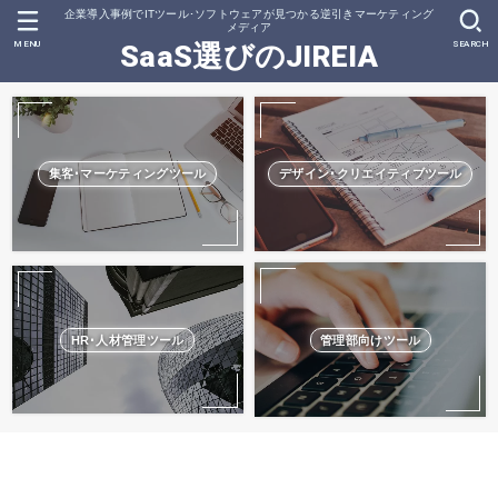
企業導入事例でITツール･ソフトウェアが見つかる逆引きマーケティング
メディア
MENU
SEARCH
SaaS選びのJIREIA
集客･マーケティングツール
デザイン･クリエイティブツール
HR･人材管理ツール
管理部向けツール