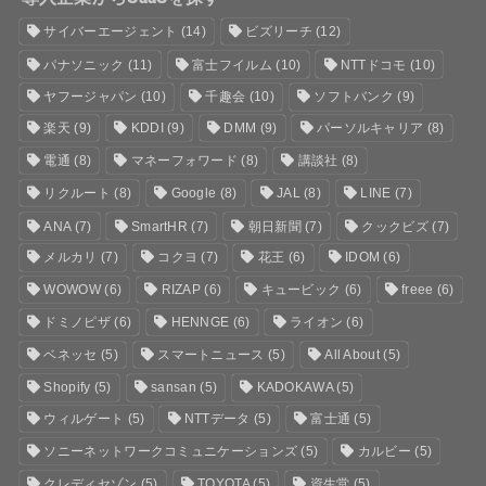
サイバーエージェント
(14)
ビズリーチ
(12)
パナソニック
(11)
富士フイルム
(10)
NTTドコモ
(10)
ヤフージャパン
(10)
千趣会
(10)
ソフトバンク
(9)
楽天
(9)
KDDI
(9)
DMM
(9)
パーソルキャリア
(8)
電通
(8)
マネーフォワード
(8)
講談社
(8)
リクルート
(8)
Google
(8)
JAL
(8)
LINE
(7)
ANA
(7)
SmartHR
(7)
朝日新聞
(7)
クックビズ
(7)
メルカリ
(7)
コクヨ
(7)
花王
(6)
IDOM
(6)
WOWOW
(6)
RIZAP
(6)
キュービック
(6)
freee
(6)
ドミノピザ
(6)
HENNGE
(6)
ライオン
(6)
ベネッセ
(5)
スマートニュース
(5)
All About
(5)
Shopify
(5)
sansan
(5)
KADOKAWA
(5)
ウィルゲート
(5)
NTTデータ
(5)
富士通
(5)
ソニーネットワークコミュニケーションズ
(5)
カルビー
(5)
クレディセゾン
(5)
TOYOTA
(5)
資生堂
(5)