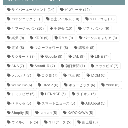
サイバーエージェント
(14)
ビズリーチ
(12)
パナソニック
(11)
富士フイルム
(10)
NTTドコモ
(10)
ヤフージャパン
(10)
千趣会
(10)
ソフトバンク
(9)
楽天
(9)
KDDI
(9)
DMM
(9)
パーソルキャリア
(8)
電通
(8)
マネーフォワード
(8)
講談社
(8)
リクルート
(8)
Google
(8)
JAL
(8)
LINE
(7)
ANA
(7)
SmartHR
(7)
朝日新聞
(7)
クックビズ
(7)
メルカリ
(7)
コクヨ
(7)
花王
(6)
IDOM
(6)
WOWOW
(6)
RIZAP
(6)
キュービック
(6)
freee
(6)
ドミノピザ
(6)
HENNGE
(6)
ライオン
(6)
ベネッセ
(5)
スマートニュース
(5)
All About
(5)
Shopify
(5)
sansan
(5)
KADOKAWA
(5)
ウィルゲート
(5)
NTTデータ
(5)
富士通
(5)