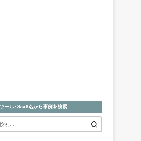
ツール･SaaS名から事例を検索
検
索: