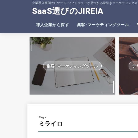
企業導入事例でITツール･ソフトウェアが見つかる逆引きマーケティングメ
SaaS選びのJIREIA
導入企業から探す
集客･マーケティングツール
SEO分析ツール
ヒートマップツール
集客･マーケティングツール
デ
ミライロ