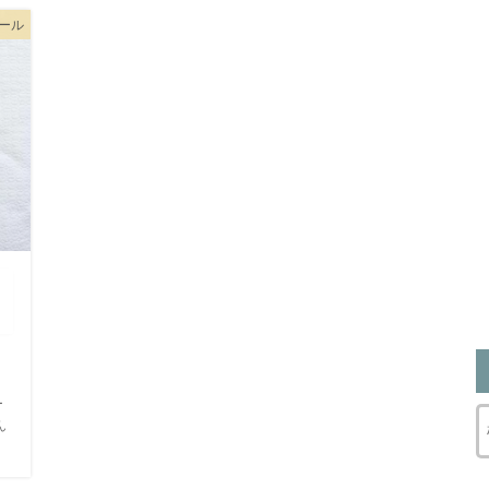
ツール
？
ー
ん