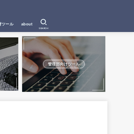
材ツール
about
SEARCH
管理部向けツール