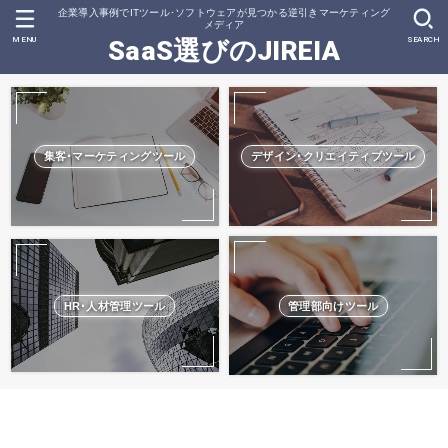
企業導入事例でITツール･ソフトウェアが見つかる逆引きマーケティング
メディア
MENU
SEARCH
SaaS選びのJIREIA
集客･マーケティングツール
デザイン･クリエイティブツール
HR･人材管理ツール
管理部向けツール