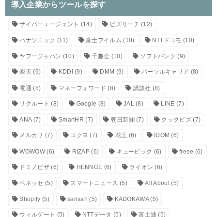
導入企業からツールを探す
サイバーエージェント
(14)
ビズリーチ
(12)
パナソニック
(11)
富士フイルム
(10)
NTTドコモ
(10)
ヤフージャパン
(10)
千趣会
(10)
ソフトバンク
(9)
楽天
(9)
KDDI
(9)
DMM
(9)
パーソルキャリア
(8)
電通
(8)
マネーフォワード
(8)
講談社
(8)
リクルート
(8)
Google
(8)
JAL
(8)
LINE
(7)
ANA
(7)
SmartHR
(7)
朝日新聞
(7)
クックビズ
(7)
メルカリ
(7)
コクヨ
(7)
花王
(6)
IDOM
(6)
WOWOW
(6)
RIZAP
(6)
キュービック
(6)
freee
(6)
ドミノピザ
(6)
HENNGE
(6)
ライオン
(6)
ベネッセ
(5)
スマートニュース
(5)
All About
(5)
Shopify
(5)
sansan
(5)
KADOKAWA
(5)
ウィルゲート
(5)
NTTデータ
(5)
富士通
(5)