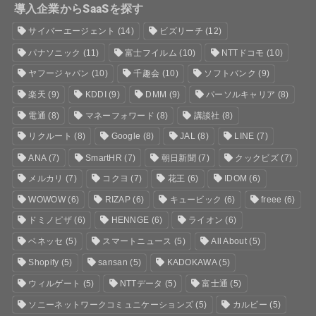
導入企業からSaaSを探す
サイバーエージェント
(14)
ビズリーチ
(12)
パナソニック
(11)
富士フイルム
(10)
NTTドコモ
(10)
ヤフージャパン
(10)
千趣会
(10)
ソフトバンク
(9)
楽天
(9)
KDDI
(9)
DMM
(9)
パーソルキャリア
(8)
電通
(8)
マネーフォワード
(8)
講談社
(8)
リクルート
(8)
Google
(8)
JAL
(8)
LINE
(7)
ANA
(7)
SmartHR
(7)
朝日新聞
(7)
クックビズ
(7)
メルカリ
(7)
コクヨ
(7)
花王
(6)
IDOM
(6)
WOWOW
(6)
RIZAP
(6)
キュービック
(6)
freee
(6)
ドミノピザ
(6)
HENNGE
(6)
ライオン
(6)
ベネッセ
(5)
スマートニュース
(5)
All About
(5)
Shopify
(5)
sansan
(5)
KADOKAWA
(5)
ウィルゲート
(5)
NTTデータ
(5)
富士通
(5)
ソニーネットワークコミュニケーションズ
(5)
カルビー
(5)