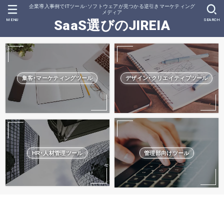
企業導入事例でITツール･ソフトウェアが見つかる逆引きマーケティング
メディア
MENU
SEARCH
SaaS選びのJIREIA
集客･マーケティングツール
デザイン･クリエイティブツール
HR･人材管理ツール
管理部向けツール