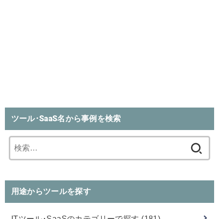
ツール･SaaS名から事例を検索
検
索:
用途からツールを探す
ITツール･SaaSのカテゴリーで探す
(181)