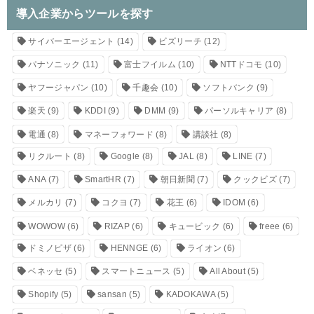
導入企業からツールを探す
サイバーエージェント
(14)
ビズリーチ
(12)
パナソニック
(11)
富士フイルム
(10)
NTTドコモ
(10)
ヤフージャパン
(10)
千趣会
(10)
ソフトバンク
(9)
楽天
(9)
KDDI
(9)
DMM
(9)
パーソルキャリア
(8)
電通
(8)
マネーフォワード
(8)
講談社
(8)
リクルート
(8)
Google
(8)
JAL
(8)
LINE
(7)
ANA
(7)
SmartHR
(7)
朝日新聞
(7)
クックビズ
(7)
メルカリ
(7)
コクヨ
(7)
花王
(6)
IDOM
(6)
WOWOW
(6)
RIZAP
(6)
キュービック
(6)
freee
(6)
ドミノピザ
(6)
HENNGE
(6)
ライオン
(6)
ベネッセ
(5)
スマートニュース
(5)
All About
(5)
Shopify
(5)
sansan
(5)
KADOKAWA
(5)