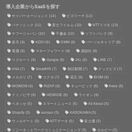
導入企業からSaaSを探す
サイバーエージェント
(14)
ビズリーチ
(12)
パナソニック
(11)
富士フイルム
(10)
NTTドコモ
(10)
ヤフージャパン
(10)
千趣会
(10)
ソフトバンク
(9)
楽天
(9)
KDDI
(9)
DMM
(9)
パーソルキャリア
(8)
電通
(8)
マネーフォワード
(8)
講談社
(8)
リクルート
(8)
Google
(8)
JAL
(8)
LINE
(7)
ANA
(7)
SmartHR
(7)
朝日新聞
(7)
クックビズ
(7)
メルカリ
(7)
コクヨ
(7)
花王
(6)
IDOM
(6)
WOWOW
(6)
RIZAP
(6)
キュービック
(6)
freee
(6)
ドミノピザ
(6)
HENNGE
(6)
ライオン
(6)
ベネッセ
(5)
スマートニュース
(5)
All About
(5)
Shopify
(5)
sansan
(5)
KADOKAWA
(5)
ウィルゲート
(5)
NTTデータ
(5)
富士通
(5)
ソニーネットワークコミュニケーションズ
(5)
カルビー
(5)