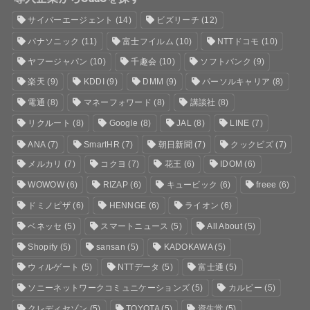
サイバーエージェント
(14)
ビズリーチ
(12)
パナソニック
(11)
富士フイルム
(10)
NTTドコモ
(10)
ヤフージャパン
(10)
千趣会
(10)
ソフトバンク
(9)
楽天
(9)
KDDI
(9)
DMM
(9)
パーソルキャリア
(8)
電通
(8)
マネーフォワード
(8)
講談社
(8)
リクルート
(8)
Google
(8)
JAL
(8)
LINE
(7)
ANA
(7)
SmartHR
(7)
朝日新聞
(7)
クックビズ
(7)
メルカリ
(7)
コクヨ
(7)
花王
(6)
IDOM
(6)
WOWOW
(6)
RIZAP
(6)
キュービック
(6)
freee
(6)
ドミノピザ
(6)
HENNGE
(6)
ライオン
(6)
ベネッセ
(5)
スマートニュース
(5)
All About
(5)
Shopify
(5)
sansan
(5)
KADOKAWA
(5)
ウィルゲート
(5)
NTTデータ
(5)
富士通
(5)
ソニーネットワークコミュニケーションズ
(5)
カルビー
(5)
クレディセゾン
(5)
TOYOTA
(5)
資生堂
(5)