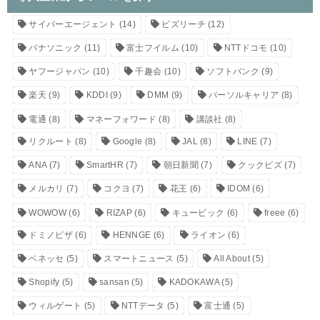
サイバーエージェント
(14)
ビズリーチ
(12)
パナソニック
(11)
富士フイルム
(10)
NTTドコモ
(10)
ヤフージャパン
(10)
千趣会
(10)
ソフトバンク
(9)
楽天
(9)
KDDI
(9)
DMM
(9)
パーソルキャリア
(8)
電通
(8)
マネーフォワード
(8)
講談社
(8)
リクルート
(8)
Google
(8)
JAL
(8)
LINE
(7)
ANA
(7)
SmartHR
(7)
朝日新聞
(7)
クックビズ
(7)
メルカリ
(7)
コクヨ
(7)
花王
(6)
IDOM
(6)
WOWOW
(6)
RIZAP
(6)
キュービック
(6)
freee
(6)
ドミノピザ
(6)
HENNGE
(6)
ライオン
(6)
ベネッセ
(5)
スマートニュース
(5)
All About
(5)
Shopify
(5)
sansan
(5)
KADOKAWA
(5)
ウィルゲート
(5)
NTTデータ
(5)
富士通
(5)