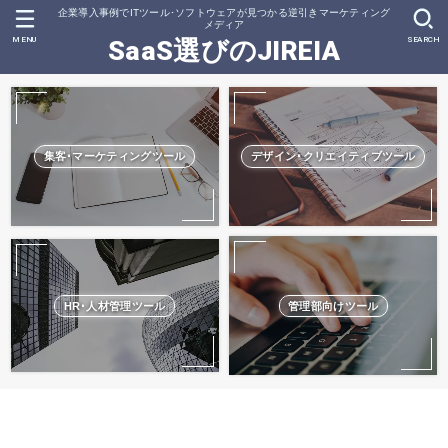
企業導入事例でITツール･ソフトウェアが見つかる逆引きマーケティング
メディア
MENU
SEARCH
SaaS選びのJIREIA
集客･マーケティングツール
デザイン･クリエイティブツール
HR･人材管理ツール
管理部向けツール