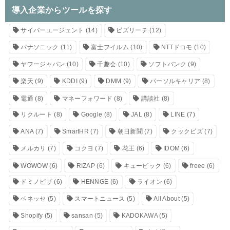
導入企業からツールを探す
サイバーエージェント
(14)
ビズリーチ
(12)
パナソニック
(11)
富士フイルム
(10)
NTTドコモ
(10)
ヤフージャパン
(10)
千趣会
(10)
ソフトバンク
(9)
楽天
(9)
KDDI
(9)
DMM
(9)
パーソルキャリア
(8)
電通
(8)
マネーフォワード
(8)
講談社
(8)
リクルート
(8)
Google
(8)
JAL
(8)
LINE
(7)
ANA
(7)
SmartHR
(7)
朝日新聞
(7)
クックビズ
(7)
メルカリ
(7)
コクヨ
(7)
花王
(6)
IDOM
(6)
WOWOW
(6)
RIZAP
(6)
キュービック
(6)
freee
(6)
ドミノピザ
(6)
HENNGE
(6)
ライオン
(6)
ベネッセ
(5)
スマートニュース
(5)
All About
(5)
Shopify
(5)
sansan
(5)
KADOKAWA
(5)