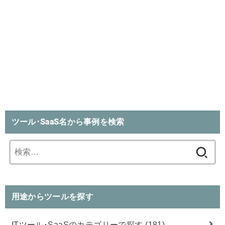
ツール･SaaS名から事例を検索
検
索:
用途からツールを探す
ITツール･SaaSのカテゴリーで探す
(181)