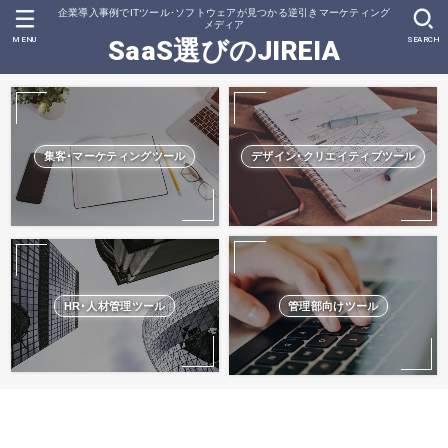
企業導入事例でITツール･ソフトウェアが見つかる逆引きマーケティング
メディア
MENU
SEARCH
SaaS選びのJIREIA
集客･マーケティングツール
デザイン･クリエイティブツール
HR･人材管理ツール
管理部向けツール