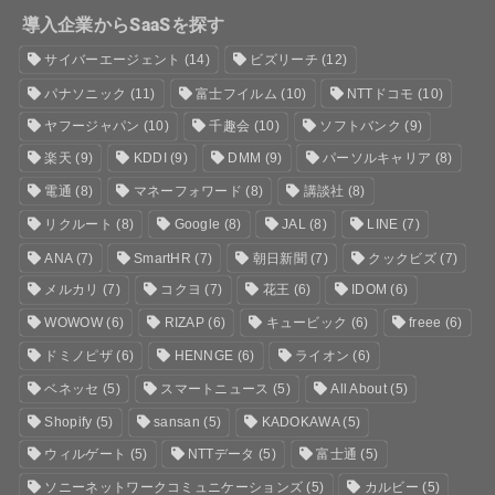
導入企業からSaaSを探す
サイバーエージェント
(14)
ビズリーチ
(12)
パナソニック
(11)
富士フイルム
(10)
NTTドコモ
(10)
ヤフージャパン
(10)
千趣会
(10)
ソフトバンク
(9)
楽天
(9)
KDDI
(9)
DMM
(9)
パーソルキャリア
(8)
電通
(8)
マネーフォワード
(8)
講談社
(8)
リクルート
(8)
Google
(8)
JAL
(8)
LINE
(7)
ANA
(7)
SmartHR
(7)
朝日新聞
(7)
クックビズ
(7)
メルカリ
(7)
コクヨ
(7)
花王
(6)
IDOM
(6)
WOWOW
(6)
RIZAP
(6)
キュービック
(6)
freee
(6)
ドミノピザ
(6)
HENNGE
(6)
ライオン
(6)
ベネッセ
(5)
スマートニュース
(5)
All About
(5)
Shopify
(5)
sansan
(5)
KADOKAWA
(5)
ウィルゲート
(5)
NTTデータ
(5)
富士通
(5)
ソニーネットワークコミュニケーションズ
(5)
カルビー
(5)