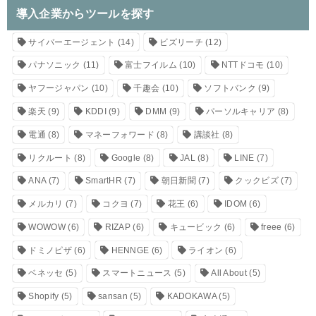
導入企業からツールを探す
サイバーエージェント
(14)
ビズリーチ
(12)
パナソニック
(11)
富士フイルム
(10)
NTTドコモ
(10)
ヤフージャパン
(10)
千趣会
(10)
ソフトバンク
(9)
楽天
(9)
KDDI
(9)
DMM
(9)
パーソルキャリア
(8)
電通
(8)
マネーフォワード
(8)
講談社
(8)
リクルート
(8)
Google
(8)
JAL
(8)
LINE
(7)
ANA
(7)
SmartHR
(7)
朝日新聞
(7)
クックビズ
(7)
メルカリ
(7)
コクヨ
(7)
花王
(6)
IDOM
(6)
WOWOW
(6)
RIZAP
(6)
キュービック
(6)
freee
(6)
ドミノピザ
(6)
HENNGE
(6)
ライオン
(6)
ベネッセ
(5)
スマートニュース
(5)
All About
(5)
Shopify
(5)
sansan
(5)
KADOKAWA
(5)