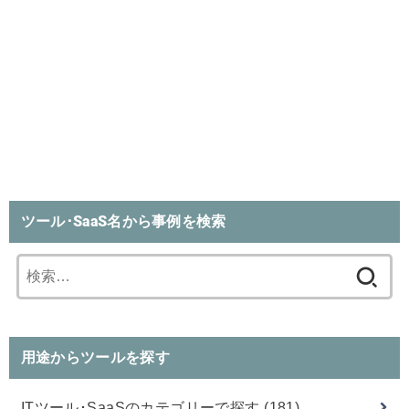
ツール･SaaS名から事例を検索
検
索:
用途からツールを探す
ITツール･SaaSのカテゴリーで探す
(181)