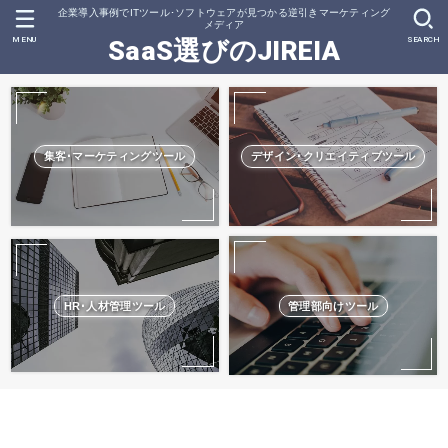
企業導入事例でITツール･ソフトウェアが見つかる逆引きマーケティング
メディア
MENU
SEARCH
SaaS選びのJIREIA
集客･マーケティングツール
デザイン･クリエイティブツール
HR･人材管理ツール
管理部向けツール