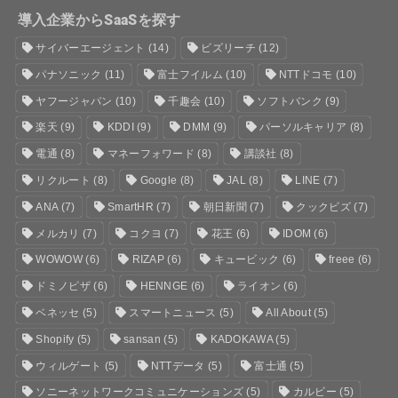
導入企業からSaaSを探す
サイバーエージェント
(14)
ビズリーチ
(12)
パナソニック
(11)
富士フイルム
(10)
NTTドコモ
(10)
ヤフージャパン
(10)
千趣会
(10)
ソフトバンク
(9)
楽天
(9)
KDDI
(9)
DMM
(9)
パーソルキャリア
(8)
電通
(8)
マネーフォワード
(8)
講談社
(8)
リクルート
(8)
Google
(8)
JAL
(8)
LINE
(7)
ANA
(7)
SmartHR
(7)
朝日新聞
(7)
クックビズ
(7)
メルカリ
(7)
コクヨ
(7)
花王
(6)
IDOM
(6)
WOWOW
(6)
RIZAP
(6)
キュービック
(6)
freee
(6)
ドミノピザ
(6)
HENNGE
(6)
ライオン
(6)
ベネッセ
(5)
スマートニュース
(5)
All About
(5)
Shopify
(5)
sansan
(5)
KADOKAWA
(5)
ウィルゲート
(5)
NTTデータ
(5)
富士通
(5)
ソニーネットワークコミュニケーションズ
(5)
カルビー
(5)