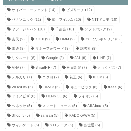
サイバーエージェント
(14)
ビズリーチ
(12)
パナソニック
(11)
富士フイルム
(10)
NTTドコモ
(10)
ヤフージャパン
(10)
千趣会
(10)
ソフトバンク
(9)
楽天
(9)
KDDI
(9)
DMM
(9)
パーソルキャリア
(8)
電通
(8)
マネーフォワード
(8)
講談社
(8)
リクルート
(8)
Google
(8)
JAL
(8)
LINE
(7)
ANA
(7)
SmartHR
(7)
朝日新聞
(7)
クックビズ
(7)
メルカリ
(7)
コクヨ
(7)
花王
(6)
IDOM
(6)
WOWOW
(6)
RIZAP
(6)
キュービック
(6)
freee
(6)
ドミノピザ
(6)
HENNGE
(6)
ライオン
(6)
ベネッセ
(5)
スマートニュース
(5)
All About
(5)
Shopify
(5)
sansan
(5)
KADOKAWA
(5)
ウィルゲート
(5)
NTTデータ
(5)
富士通
(5)