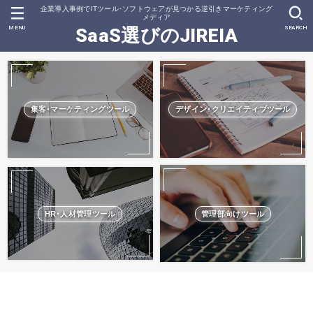
企業導入事例でITツール･ソフトウェアが見つかる逆引きマーケティング
メディア
MENU
SEARCH
SaaS選びのJIREIA
集客･マーケティングツール
デザイン･クリエイティブツール
HR･人材管理ツール
管理部向けツール