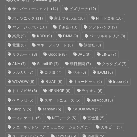
サイバーエージェント
(14)
ビズリーチ
(12)
パナソニック
(11)
富士フイルム
(10)
NTTドコモ
(10)
ヤフージャパン
(10)
千趣会
(10)
ソフトバンク
(9)
楽天
(9)
KDDI
(9)
DMM
(9)
パーソルキャリア
(8)
電通
(8)
マネーフォワード
(8)
講談社
(8)
リクルート
(8)
Google
(8)
JAL
(8)
LINE
(7)
ANA
(7)
SmartHR
(7)
朝日新聞
(7)
クックビズ
(7)
メルカリ
(7)
コクヨ
(7)
花王
(6)
IDOM
(6)
WOWOW
(6)
RIZAP
(6)
キュービック
(6)
freee
(6)
ドミノピザ
(6)
HENNGE
(6)
ライオン
(6)
ベネッセ
(5)
スマートニュース
(5)
All About
(5)
Shopify
(5)
sansan
(5)
KADOKAWA
(5)
ウィルゲート
(5)
NTTデータ
(5)
富士通
(5)
ソニーネットワークコミュニケーションズ
(5)
カルビー
(5)
クレディセゾン
(5)
TOYOTA
(5)
資生堂
(5)