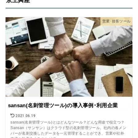
京王興産
営業･接客ツール
sansan(名刺管理ツール)の導入事例･利用企業
2021.06.19
sansan(名刺管理ツール)とはどんなツール？どんな用途で役立つ？
Sansan（サンサン）はクラウド型の名刺管理ツール。社内の各メン
バーが名刺交換したデータを一元管理することができ、営業や社外