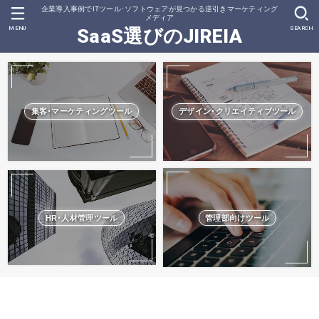
企業導入事例でITツール･ソフトウェアが見つかる逆引きマーケティング
メディア
MENU
SEARCH
SaaS選びのJIREIA
集客･マーケティングツール
デザイン･クリエイティブツール
HR･人材管理ツール
管理部向けツール