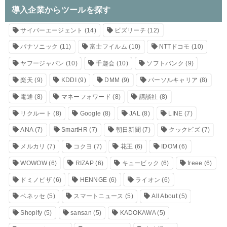
導入企業からツールを探す
サイバーエージェント
(14)
ビズリーチ
(12)
パナソニック
(11)
富士フイルム
(10)
NTTドコモ
(10)
ヤフージャパン
(10)
千趣会
(10)
ソフトバンク
(9)
楽天
(9)
KDDI
(9)
DMM
(9)
パーソルキャリア
(8)
電通
(8)
マネーフォワード
(8)
講談社
(8)
リクルート
(8)
Google
(8)
JAL
(8)
LINE
(7)
ANA
(7)
SmartHR
(7)
朝日新聞
(7)
クックビズ
(7)
メルカリ
(7)
コクヨ
(7)
花王
(6)
IDOM
(6)
WOWOW
(6)
RIZAP
(6)
キュービック
(6)
freee
(6)
ドミノピザ
(6)
HENNGE
(6)
ライオン
(6)
ベネッセ
(5)
スマートニュース
(5)
All About
(5)
Shopify
(5)
sansan
(5)
KADOKAWA
(5)