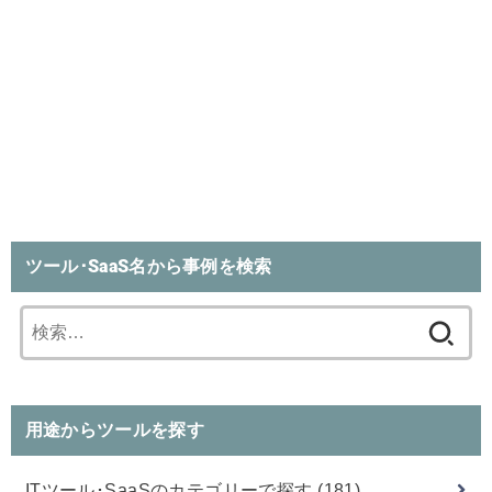
ツール･SaaS名から事例を検索
検
索:
用途からツールを探す
ITツール･SaaSのカテゴリーで探す
(181)