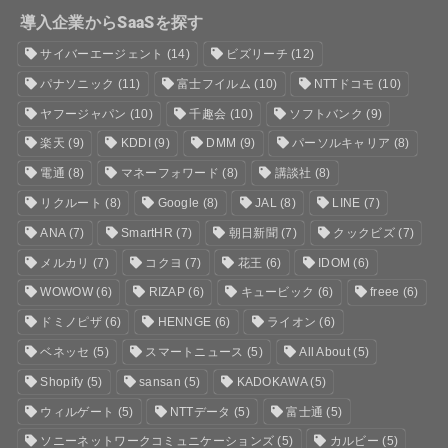
導入企業からSaaSを探す
サイバーエージェント
(14)
ビズリーチ
(12)
パナソニック
(11)
富士フイルム
(10)
NTTドコモ
(10)
ヤフージャパン
(10)
千趣会
(10)
ソフトバンク
(9)
楽天
(9)
KDDI
(9)
DMM
(9)
パーソルキャリア
(8)
電通
(8)
マネーフォワード
(8)
講談社
(8)
リクルート
(8)
Google
(8)
JAL
(8)
LINE
(7)
ANA
(7)
SmartHR
(7)
朝日新聞
(7)
クックビズ
(7)
メルカリ
(7)
コクヨ
(7)
花王
(6)
IDOM
(6)
WOWOW
(6)
RIZAP
(6)
キュービック
(6)
freee
(6)
ドミノピザ
(6)
HENNGE
(6)
ライオン
(6)
ベネッセ
(5)
スマートニュース
(5)
All About
(5)
Shopify
(5)
sansan
(5)
KADOKAWA
(5)
ウィルゲート
(5)
NTTデータ
(5)
富士通
(5)
ソニーネットワークコミュニケーションズ
(5)
カルビー
(5)