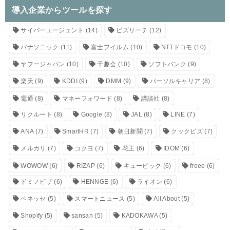
導入企業からツールを探す
サイバーエージェント
(14)
ビズリーチ
(12)
パナソニック
(11)
富士フイルム
(10)
NTTドコモ
(10)
ヤフージャパン
(10)
千趣会
(10)
ソフトバンク
(9)
楽天
(9)
KDDI
(9)
DMM
(9)
パーソルキャリア
(8)
電通
(8)
マネーフォワード
(8)
講談社
(8)
リクルート
(8)
Google
(8)
JAL
(8)
LINE
(7)
ANA
(7)
SmartHR
(7)
朝日新聞
(7)
クックビズ
(7)
メルカリ
(7)
コクヨ
(7)
花王
(6)
IDOM
(6)
WOWOW
(6)
RIZAP
(6)
キュービック
(6)
freee
(6)
ドミノピザ
(6)
HENNGE
(6)
ライオン
(6)
ベネッセ
(5)
スマートニュース
(5)
All About
(5)
Shopify
(5)
sansan
(5)
KADOKAWA
(5)