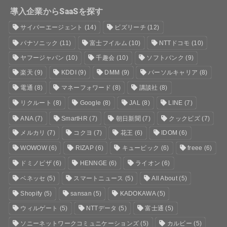
導入企業からSaaSを探す
サイバーエージェント
(14)
ビズリーチ
(12)
パナソニック
(11)
富士フイルム
(10)
NTTドコモ
(10)
ヤフージャパン
(10)
千趣会
(10)
ソフトバンク
(9)
楽天
(9)
KDDI
(9)
DMM
(9)
パーソルキャリア
(8)
電通
(8)
マネーフォワード
(8)
講談社
(8)
リクルート
(8)
Google
(8)
JAL
(8)
LINE
(7)
ANA
(7)
SmartHR
(7)
朝日新聞
(7)
クックビズ
(7)
メルカリ
(7)
コクヨ
(7)
花王
(6)
IDOM
(6)
WOWOW
(6)
RIZAP
(6)
キュービック
(6)
freee
(6)
ドミノピザ
(6)
HENNGE
(6)
ライオン
(6)
ベネッセ
(5)
スマートニュース
(5)
All About
(5)
Shopify
(5)
sansan
(5)
KADOKAWA
(5)
ウィルゲート
(5)
NTTデータ
(5)
富士通
(5)
ソニーネットワークコミュニケーションズ
(5)
カルビー
(5)