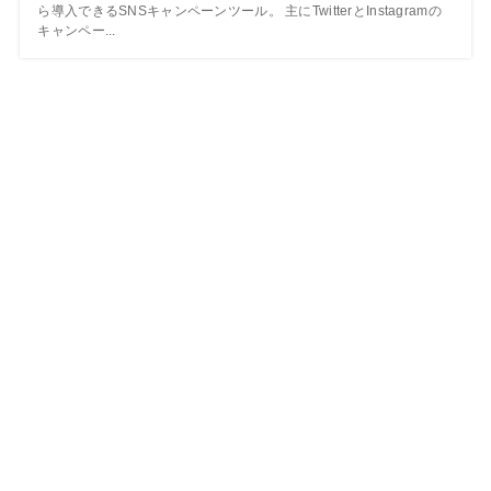
ら導入できるSNSキャンペーンツール。 主にTwitterとInstagramの
キャンペー...