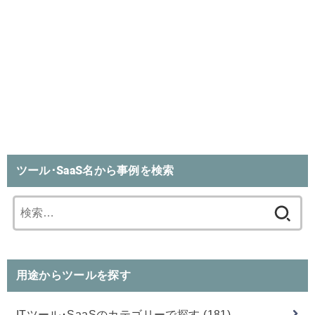
ツール･SaaS名から事例を検索
検
索:
用途からツールを探す
ITツール･SaaSのカテゴリーで探す
(181)