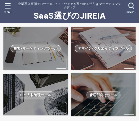
企業導入事例でITツール･ソフトウェアが見つかる逆引きマーケティング
メディア
MENU
SEARCH
SaaS選びのJIREIA
集客･マーケティングツール
デザイン･クリエイティブツール
HR･人材管理ツール
管理部向けツール