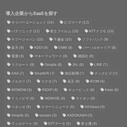
導入企業からSaaSを探す
サイバーエージェント
(14)
ビズリーチ
(12)
パナソニック
(11)
富士フイルム
(10)
NTTドコモ
(10)
ヤフージャパン
(10)
千趣会
(10)
ソフトバンク
(9)
楽天
(9)
KDDI
(9)
DMM
(9)
パーソルキャリア
(8)
電通
(8)
マネーフォワード
(8)
講談社
(8)
リクルート
(8)
Google
(8)
JAL
(8)
LINE
(7)
ANA
(7)
SmartHR
(7)
朝日新聞
(7)
クックビズ
(7)
メルカリ
(7)
コクヨ
(7)
花王
(6)
IDOM
(6)
WOWOW
(6)
RIZAP
(6)
キュービック
(6)
freee
(6)
ドミノピザ
(6)
HENNGE
(6)
ライオン
(6)
ベネッセ
(5)
スマートニュース
(5)
All About
(5)
Shopify
(5)
sansan
(5)
KADOKAWA
(5)
ウィルゲート
(5)
NTTデータ
(5)
富士通
(5)