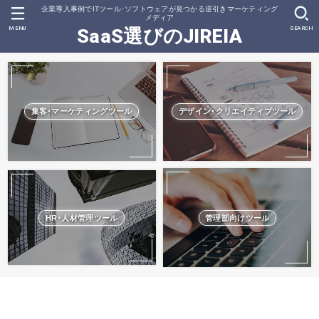
企業導入事例でITツール･ソフトウェアが見つかる逆引きマーケティング
メディア
MENU
SEARCH
SaaS選びのJIREIA
集客･マーケティングツール
デザイン･クリエイティブツール
HR･人材管理ツール
管理部向けツール