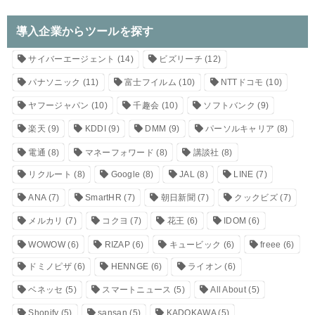
導入企業からツールを探す
サイバーエージェント
(14)
ビズリーチ
(12)
パナソニック
(11)
富士フイルム
(10)
NTTドコモ
(10)
ヤフージャパン
(10)
千趣会
(10)
ソフトバンク
(9)
楽天
(9)
KDDI
(9)
DMM
(9)
パーソルキャリア
(8)
電通
(8)
マネーフォワード
(8)
講談社
(8)
リクルート
(8)
Google
(8)
JAL
(8)
LINE
(7)
ANA
(7)
SmartHR
(7)
朝日新聞
(7)
クックビズ
(7)
メルカリ
(7)
コクヨ
(7)
花王
(6)
IDOM
(6)
WOWOW
(6)
RIZAP
(6)
キュービック
(6)
freee
(6)
ドミノピザ
(6)
HENNGE
(6)
ライオン
(6)
ベネッセ
(5)
スマートニュース
(5)
All About
(5)
Shopify
(5)
sansan
(5)
KADOKAWA
(5)