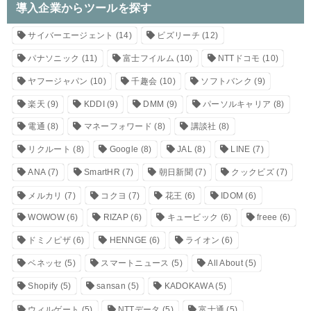
導入企業からツールを探す
サイバーエージェント
(14)
ビズリーチ
(12)
パナソニック
(11)
富士フイルム
(10)
NTTドコモ
(10)
ヤフージャパン
(10)
千趣会
(10)
ソフトバンク
(9)
楽天
(9)
KDDI
(9)
DMM
(9)
パーソルキャリア
(8)
電通
(8)
マネーフォワード
(8)
講談社
(8)
リクルート
(8)
Google
(8)
JAL
(8)
LINE
(7)
ANA
(7)
SmartHR
(7)
朝日新聞
(7)
クックビズ
(7)
メルカリ
(7)
コクヨ
(7)
花王
(6)
IDOM
(6)
WOWOW
(6)
RIZAP
(6)
キュービック
(6)
freee
(6)
ドミノピザ
(6)
HENNGE
(6)
ライオン
(6)
ベネッセ
(5)
スマートニュース
(5)
All About
(5)
Shopify
(5)
sansan
(5)
KADOKAWA
(5)
ウィルゲート
(5)
NTTデータ
(5)
富士通
(5)