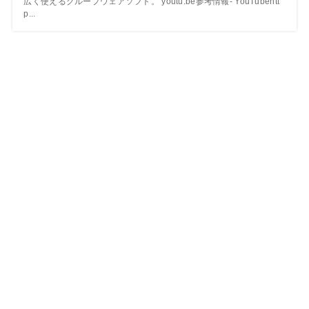
広く使えるグループウェアソフト。 youtu.be参考情報- YouTubehtt
p...