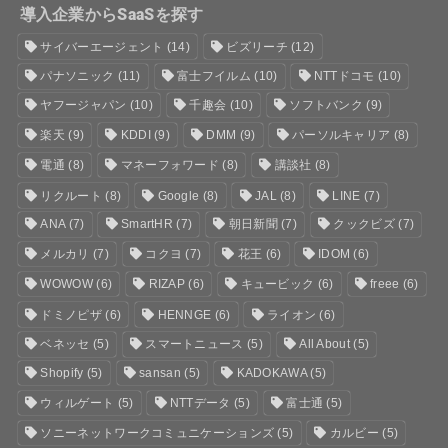
導入企業からSaaSを探す
サイバーエージェント
(14)
ビズリーチ
(12)
パナソニック
(11)
富士フイルム
(10)
NTTドコモ
(10)
ヤフージャパン
(10)
千趣会
(10)
ソフトバンク
(9)
楽天
(9)
KDDI
(9)
DMM
(9)
パーソルキャリア
(8)
電通
(8)
マネーフォワード
(8)
講談社
(8)
リクルート
(8)
Google
(8)
JAL
(8)
LINE
(7)
ANA
(7)
SmartHR
(7)
朝日新聞
(7)
クックビズ
(7)
メルカリ
(7)
コクヨ
(7)
花王
(6)
IDOM
(6)
WOWOW
(6)
RIZAP
(6)
キュービック
(6)
freee
(6)
ドミノピザ
(6)
HENNGE
(6)
ライオン
(6)
ベネッセ
(5)
スマートニュース
(5)
All About
(5)
Shopify
(5)
sansan
(5)
KADOKAWA
(5)
ウィルゲート
(5)
NTTデータ
(5)
富士通
(5)
ソニーネットワークコミュニケーションズ
(5)
カルビー
(5)