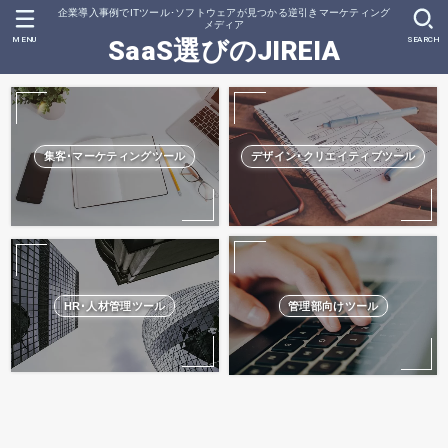
企業導入事例でITツール･ソフトウェアが見つかる逆引きマーケティング
メディア
MENU
SEARCH
SaaS選びのJIREIA
集客･マーケティングツール
デザイン･クリエイティブツール
HR･人材管理ツール
管理部向けツール