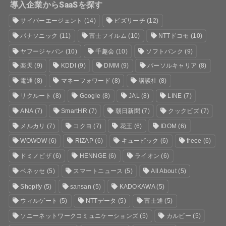
導入企業からSaaSを探す
サイバーエージェント
(14)
ビズリーチ
(12)
パナソニック
(11)
富士フイルム
(10)
NTTドコモ
(10)
ヤフージャパン
(10)
千趣会
(10)
ソフトバンク
(9)
楽天
(9)
KDDI
(9)
DMM
(9)
パーソルキャリア
(8)
電通
(8)
マネーフォワード
(8)
講談社
(8)
リクルート
(8)
Google
(8)
JAL
(8)
LINE
(7)
ANA
(7)
SmartHR
(7)
朝日新聞
(7)
クックビズ
(7)
メルカリ
(7)
コクヨ
(7)
花王
(6)
IDOM
(6)
WOWOW
(6)
RIZAP
(6)
キュービック
(6)
freee
(6)
ドミノピザ
(6)
HENNGE
(6)
ライオン
(6)
ベネッセ
(5)
スマートニュース
(5)
All About
(5)
Shopify
(5)
sansan
(5)
KADOKAWA
(5)
ウィルゲート
(5)
NTTデータ
(5)
富士通
(5)
ソニーネットワークコミュニケーションズ
(5)
カルビー
(5)