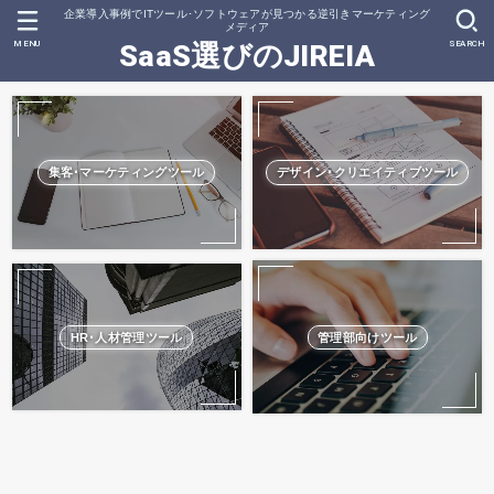
企業導入事例でITツール･ソフトウェアが見つかる逆引きマーケティング
メディア
MENU
SEARCH
SaaS選びのJIREIA
集客･マーケティングツール
デザイン･クリエイティブツール
HR･人材管理ツール
管理部向けツール