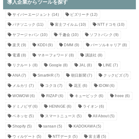
導入企業からツールを探す
サイバーエージェント
(14)
ビズリーチ
(12)
パナソニック
(11)
富士フイルム
(10)
NTTドコモ
(10)
ヤフージャパン
(10)
千趣会
(10)
ソフトバンク
(9)
楽天
(9)
KDDI
(9)
DMM
(9)
パーソルキャリア
(8)
電通
(8)
マネーフォワード
(8)
講談社
(8)
リクルート
(8)
Google
(8)
JAL
(8)
LINE
(7)
ANA
(7)
SmartHR
(7)
朝日新聞
(7)
クックビズ
(7)
メルカリ
(7)
コクヨ
(7)
花王
(6)
IDOM
(6)
WOWOW
(6)
RIZAP
(6)
キュービック
(6)
freee
(6)
ドミノピザ
(6)
HENNGE
(6)
ライオン
(6)
ベネッセ
(5)
スマートニュース
(5)
All About
(5)
Shopify
(5)
sansan
(5)
KADOKAWA
(5)
ウィルゲート
(5)
NTTデータ
(5)
富士通
(5)