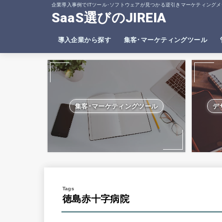
企業導入事例でITツール･ソフトウェアが見つかる逆引きマーケティングメ
SaaS選びのJIREIA
導入企業から探す
集客･マーケティングツール
SEO分析ツール
ヒートマップツール
集客･マーケティングツール
デ
徳島赤十字病院