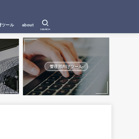
材ツール
about
SEARCH
管理部向けツール