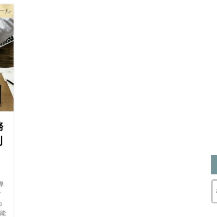
ツール
務
利
導
ク
ョ
能