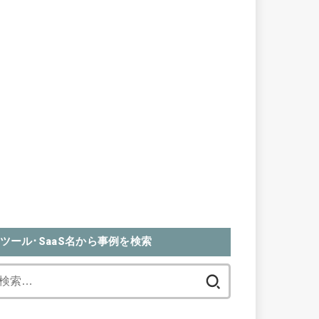
ツール･SaaS名から事例を検索
検
索: